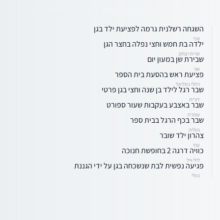
השגחה רשלנית גרמה לפציעת ילד בגן
אבי
ילדה בת חמש וחצי נפלה בחצר הגן
שרית יצחק
שבירת שן במעון יום
אור
פציעת ראש בהסעת בית הספר
רחלי גמליאל
שבר רגל לילד בן שנה וחצי בגן פרטי
דורית
שבר באצבע בעקבות שעור ספורט
עופרה
שבר בכף הרגל בבית ספר
נטליה
צהרון ילד שובר
עוזי
כוויה דרגה 2 בחופשת חנוכה
לילי וייל
פגיעה נפשית לבת שנשכחה בגן על ידי הגננת
נטלי