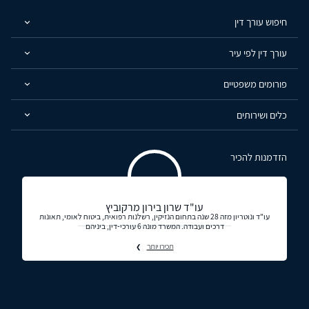
חיפוש עורך דין
עורך דין לפי עיר
פורומים משפטיים
כלים ושירותים
הזדמנות להכיר
עו"ד שרון בירון מרקוביץ
עו"ד ונוטריון מזה 28 שנה בתחום הנזיקין, רשלנות רפואית, ביטוח לאומי, תאונות
דרכים ועבודה. המשרד מונה 6 עורכי-דין, ביניהם
תכירו יותר