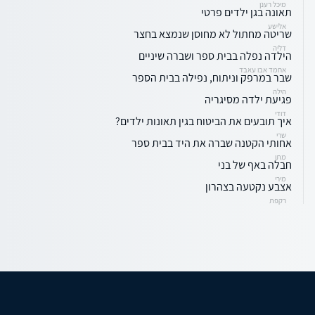
מיכל רענן
תאונה בגן ילדים פרטי
אלישע
שריטה מחתול לא מחוסן שנמצא בחצר
דליה
הילדה נפלה בבית ספר ושברה שיניים
אחמד אבו עאבד
שבר במרפק וניתוח, נפילה בבית הספר
הילה
פגיעת ילדה מסיגריה
דודי
איך תובעים את הביטוח בגין תאונות ילדים?
שרי
אחותי הקטנה שברה את היד בבית ספר
מתן
חבלה באף של בני
מירי
אצבע נקטעה בצהרון
רקפת