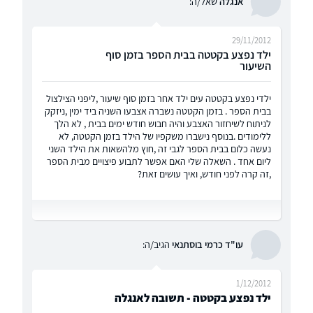
אנגלה
שאל/ה:
29/11/2012
ילד נפצע בקטטה בבית הספר בזמן סוף
השיעור
ילדי נפצע בקטטה עים ילד אחר בזמן סוף שיעור ,ליפני הצילצול
בבית הספר . בזמן הקטטה נשברה אצבעו השניה ביד ימין ,ניזקק
לניתוח לשיחזור האצבע והיה חבוש חודש ימים בבית , לא הלך
ללימודים .בנוסף נישברו משקפיו של הילד בזמן הקטטה, לא
נעשה כלום בבית הספר לגבי זה ,חוץ מלהשאות את הילד השני
ליום אחד . השאלה שלי האם אפשר לתבוע פיצויים מבית הספר
,זה קרה לפני חודש, ואיך עושים זאת?
עו"ד כרמי בוסתנאי
הגיב/ה:
1/12/2012
ילד נפצע בקטטה - תשובה לאנגלה