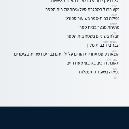
האם ניתן לתבוע גם מכוח תאונות אישיות
מירב
נקע ברגל במסגרת טיול/גיחה של בית הספר
משה
נפילה בבית-ספר בשיעור ספורט
תמרה
פתיחת סנטר בבית ספר
vik
חבלה בשיניים בשטח בית הספר
אוסנת פסטס
שבר ביד בבית מלון
רבקה
הוצאת טופס אחריות הורים על ילדיהם בבריכת שחייה בצימרים
נגה זיו לור
תאונת דרכים בקיבוץ מעוז חיים
לילך
נפילה בשעור התעמלות
אורה