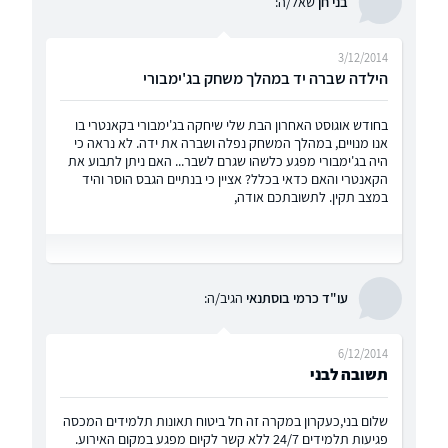
בני חן
שאל/ה:
3/12/2014
הילדה שברה יד במהלך משחק בג'ימבורי
בחודש אוגוסט האחרון הבת שלי שיחקה בג'ימבורי בקאנטרי בו
אנו מנויים, במהלך המשחק נפלה ושברה את ידה. לא נראה כי
היה בג'ימבורי מפגע כלשהו שגרם לשבר... האם ניתן לתבוע את
הקאנטרי והאם כדאי בכלל? אציין כי בנתיים הגבס הוסר והיד
במצב תקין. לתשובתכם אודה,
עו"ד כרמי בוסתנאי
הגיב/ה:
6/12/2014
תשובה לבני
שלום בני,כעקרון במקרה זה חל ביטוח תאונות תלמידים המכסה
פגיעות תלמידים 24/7 ללא קשר לקיום מפגע במקום האירוע.