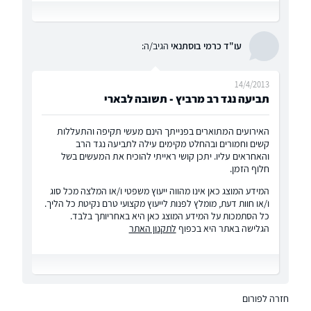
עו"ד כרמי בוסתנאי
הגיב/ה:
14/4/2013
תביעה נגד רב מרביץ - תשובה לבארי
האירועים המתוארים בפנייתך הינם מעשי תקיפה והתעללות
קשים וחמורים ובהחלט מקימים עילה לתביעה נגד הרב
והאחראים עליו. יתכן קושי ראייתי להוכיח את המעשים בשל
חלוף הזמן.
המידע המוצג כאן אינו מהווה ייעוץ משפטי ו/או המלצה מכל סוג
ו/או חוות דעת, מומלץ לפנות לייעוץ מקצועי טרם נקיטת כל הליך.
כל הסתמכות על המידע המוצג כאן היא באחריותך בלבד.
הגלישה באתר היא בכפוף
לתקנון האתר
חזרה לפורום