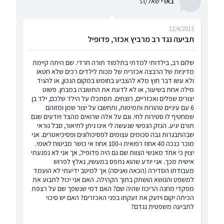
בארי
שאל/ה:
12/4/2013
תביעה נגד רב מרביץ אכזר, פדופיל
שלום רב, בילדותי למדתי בתלמוד תורה חרדי. שם היתה קיימת
מדיניות של הרבצה אכזרית של מכות לילדים רכים שלא חטאו
ולא עשו דבר חוץ מלא להצביע בחומש במקום הנכון, או להגיד
מילה אחת בשיעור, או לא לדעת את התשובה במבחן. פשוט
יצורים שפלים ואכזריים, רוצחים. תסתכלו על הילד שלכם, ילד בן
6 עם עיניים טהורות ותמימות, ותחשבו על יצור שמן ומזוהם
שמחטיף לו סטירות לחי. וגם על אלה שרואים מהצד ויודעים שגם
תורם יגיע. הנזק הנפשי שנעשה לי אינו ניתן לתיאור, סבל נוראי
שבהתבגרות גבה סכומים עצומים לפסיכולוגים ופסיכיאטרים. אני
מוכר כנכה 40 אחוז רפואית ו-100 אחוז אי כושר מביטוח לאומי.
יצוין כי אחד מאנשי הצוות שם גם היה פדופיל, אך אני לא נפגעתי
אישית מכך. אני יודע שהוא נתפס במעשיו, נאלץ לפרוש
מעבודתו הסדירה (הכאה ואניסה) אך למיטב ידיעתי לא הועמד
למשפט והנושא הושתק בתוך הקהילה. האם אני יכול לתבוע את
מפקדי מחנה הריכוז שהיה שם? האם דמי שנשפך שם על רצפת
הכיתה יקום ויזעק את זעקתו בפני האכזרים? האם יש סיכוי
לתביעה משפטית נגדם?