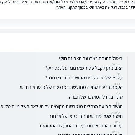
ג כאן אינו מהווה ייעוץ משפטי ו/או המלצה מכל סוג ו/או חוות דעת, מומלץ לפנות לייעו
ותך בלבד. הגלישה באתר היא בכפוף
לתקנון האתר
ביטול ההנחה בארנונה האם זה חוקי
ישראל
האם ניתן לקבל פטור מארנונה על נכס ריק?
נטע
על פי אילו פרמטרים מחושב חיוב הארנונה?
דורון
הקמת בריכת שחייה מתועשת במרפסת של פנטהאוז חדש
אלי
שינוי בגודל המושכר של חברה
קרן
הגשת תביעה מנהלית מול רשות מקומית על העלאת תשלומי היטלי פי
אליהוא
חישוב שטח מחדש והחזר כספי של ארנונה
אלה
עיכוב בהחזר ארנונה על ידי המועצה המקומית
קתרינה