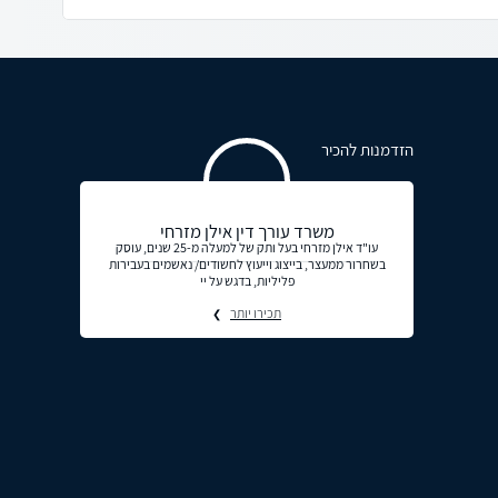
הזדמנות להכיר
משרד עורך דין אילן מזרחי
עו"ד אילן מזרחי בעל ותק של למעלה מ-25 שנים, עוסק
בשחרור ממעצר, בייצוג וייעוץ לחשודים/ נאשמים בעבירות
פליליות, בדגש על יי
תכירו יותר