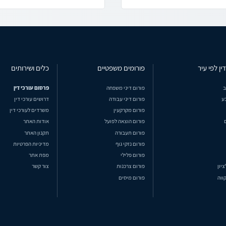
ין לפי עיר
פורומים משפטיים
כלים ושירותים
ב
פורום דיני משפחה
פרסום עורכי דין
ע
פורום דיני עבודה
דרושים עורכי דין
פורום מקרקעין
משרדים לעורכי דין
פורום הוצאה לפועל
אודות האתר
פורום תעבורה
תקנון האתר
פורום נזקי גוף
מדיניות הפרטיות
פורום פלילי
מפת אתר
ציון
פורום צרכנות
צור קשר
ווה
פורום מיסים