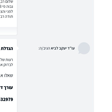
שלום רב,
לפני והצ
תודה רבה
הגדלת א
עו"ד יעקב לביא
הגיב/ה:
רעות שלו
לבדוק את
שאלו את
עורך די
532979