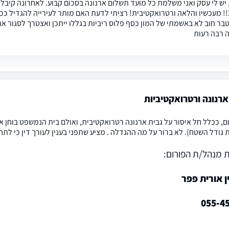
 יש לי עסק ואני משלמת כל מועד תשלום ארנונה בסכום קבוע. לאחרונה קיבל
גבוה פי 3!! מעכשיו והלאה ורטרואקטיבית! רציתי לדעת האם מותר לעירייה להגדיל
טבר חוב לא באשמתי של המון כסף פלוס ריביות בגללו ייתכן ואצטרך לסגור את
 רבה רעות
רנונה ורטרואקטיביות
ם, ככלל חל איסור על גבית ארנונה רטרואקטיבית, ואולם בית הנמשפט בוח
 גודל השטח). לא ברור על מה ההגדלה . מציע שתפני בענין לעורך דין כי לת
 מנהל/ת הפורום:
ן אורית פפר
055-4