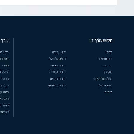
חיפוש עורך דין
עורך ד
פלילי
דיני עבודה
תל אבי
דיני משפחה
הוצאה לפועל
באר שב
תעבורה
דוברי רוסית
חיפה
נזקי גוף
דוברי אנגלית
ירושלים
רשלנות רפואית
דוברי ערבית
חדרה
פשיטת רגל
דוברי צרפתית
נתניה
מיסים
רמת גן
ראשון ל
פתח תק
אשדוד