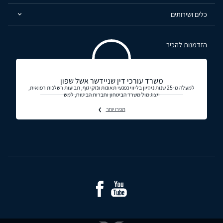
כלים ושירותים
הזדמנות להכיר
משרד עורכי דין שניידשר אשל שפון
למעלה מ-25 שנות ניסיון בליווי נפגעי תאונות ונזקי גוף, תביעות רשלנות רפואית,
ייצוג מול משרד הביטחון וחברות הביטוח, למש
תכירו יותר