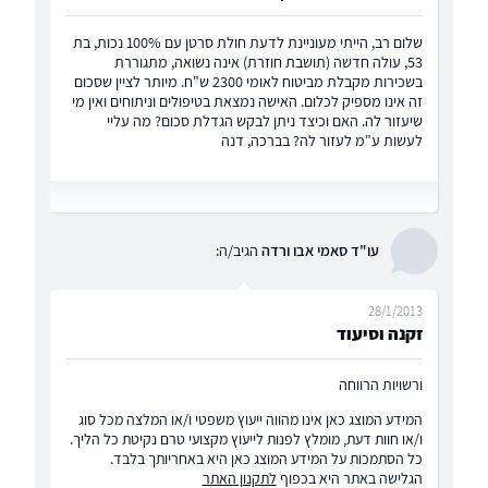
שלום רב, הייתי מעוניינת לדעת חולת סרטן עם 100% נכות, בת
53, עולה חדשה (תושבת חוזרת) אינה נשואה, מתגוררת
בשכירות מקבלת מביטוח לאומי 2300 ש"ח. מיותר לציין שסכום
זה אינו מספיק לכלום. האישה נמצאת בטיפולים וניתוחים ואין מי
שיעזור לה. האם וכיצד ניתן לבקש הגדלת סכום? מה עליי
לעשות ע"מ לעזור לה? בברכה, דנה
עו"ד סאמי אבו ורדה
הגיב/ה:
28/1/2013
זקנה וסיעוד
ורשויות הרווחה
המידע המוצג כאן אינו מהווה ייעוץ משפטי ו/או המלצה מכל סוג
ו/או חוות דעת, מומלץ לפנות לייעוץ מקצועי טרם נקיטת כל הליך.
כל הסתמכות על המידע המוצג כאן היא באחריותך בלבד.
הגלישה באתר היא בכפוף
לתקנון האתר