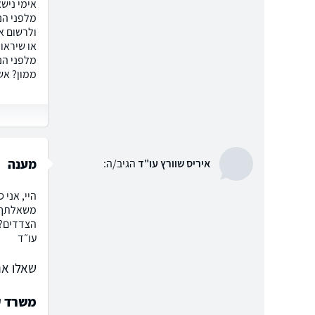
מלפני הנ
ולרשום א
או שיראו
מלפני הנ
ממון? אש
מענה
איריס שוורץ עו"ד
הגיב/ה:
היי, אני
משאלתך ל
הצדדים? י
עו״ד
שאלו את
משרד עו