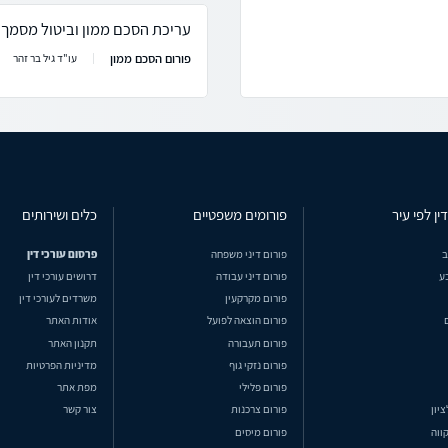
עריכת הסכם ממון וביטול מסמך 
פורום הסכם ממון
עו"ד גיל בר זהר
ין לפי עיר
פורומים משפטיים
כלים ושירותים
ב
פורום דיני משפחה
פרסום עורכי דין
ע
פורום דיני עבודה
דרושים עורכי דין
פורום מקרקעין
משרדים לעורכי דין
פורום הוצאה לפועל
אודות האתר
פורום תעבורה
תקנון האתר
פורום נזקי גוף
מדיניות הפרטיות
פורום פלילי
מפת אתר
ציון
פורום צרכנות
צור קשר
ווה
פורום מיסים