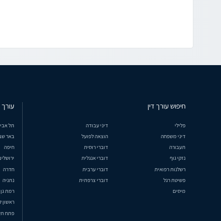
חיפוש עורך דין
עורך ד
פלילי
דיני עבודה
תל אבי
דיני משפחה
הוצאה לפועל
באר שב
תעבורה
דוברי רוסית
חיפה
נזקי גוף
דוברי אנגלית
ירושלים
רשלנות רפואית
דוברי ערבית
חדרה
פשיטת רגל
דוברי צרפתית
נתניה
מיסים
רמת גן
ראשון ל
פתח תק