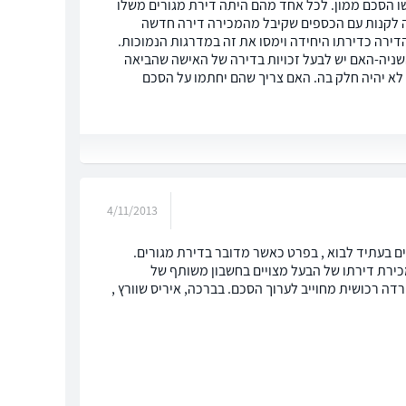
שגם לו אלו נישואים שניים ( בשנת 98'). השניים לא עשו הסכם ממון. לכל אחד מהם היתה דירת מגורים משלו
צה לקנות עם הכספים שקיבל מהמכירה דירה חדשה
דירה כדירתו היחידה וימסו את זה במדרגות הנמוכות.
השניה-האם יש לבעל זכויות בדירה של האישה שהביאה
לא יהיה חלק בה. האם צריך שהם יחתמו על הסכם
4/11/2013
ם בעתיד לבוא , בפרט כאשר מדובר בדירת מגורים.
ירת דירתו של הבעל מצויים בחשבון משותף של
רדה רכושית מחוייב לערוך הסכם. בברכה, איריס שוורץ ,