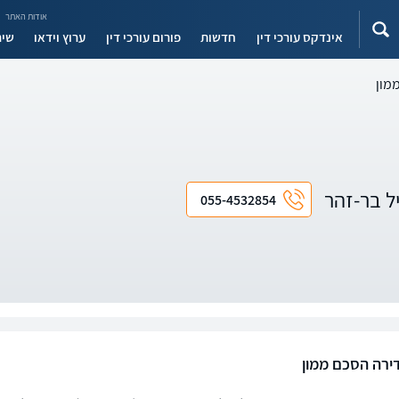
אודות האתר
אינדקס עורכי דין
חדשות
פורום עורכי דין
ערוץ וידאו
שיר
מון
יל בר-זהר
055-4532854
ירה הסכם ממון