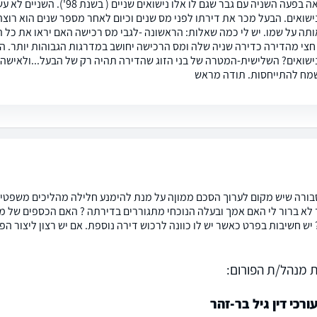
אימי נישאה בפעה השניה עם גבר 
ישואים. הבעל מכר את דירתו לפני מס שנים וכיום לאחר מספר שנים הוא רו
ותה על שמו. יש לי כמה שאלות: הראשונה -לגבי מס רכישה האם יראו את כל ה
 חצי מהדירה כדירה שניה שלה ומס הרכישה יחושב במדרגות הגבוהות יותר. 
ישואים? השלישית-המטרה של בני הזוג שהדירה תהיה רק של הבעל...ולאישה 
מח להתייחסות. תודה מראש
 סבורה שיש מקום לערוך הסכם ממוןה על מנת להימנע חלילה מהליכים משפטיי
א ברור לי האם אמך ובעלה הנוכחי מתגוררים בדירתה ? האם הכספים של מכ
ש חשיבות בפרט כאשר יש לו כוונה לרכוש דירה נוספת. אם יש רצון ליצור הפ
 מנהל/ת הפורום:
רכי דין גיל בר-זהר