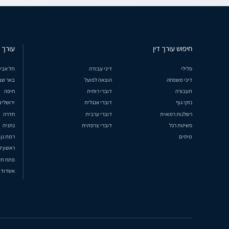
חיפוש עורך דין
עורך ד
פלילי
דיני עבודה
תל אבי
דיני משפחה
הוצאה לפועל
באר שב
תעבורה
דוברי רוסית
חיפה
נזקי גוף
דוברי אנגלית
ירושלים
רשלנות רפואית
דוברי ערבית
חדרה
פשיטת רגל
דוברי צרפתית
נתניה
מיסים
רמת גן
ראשון ל
פתח תק
אשדוד