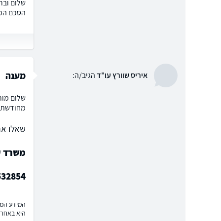
שלום וברכ
הסכם הממ
מענה
איריס שוורץ עו"ד
הגיב/ה:
שלום מור
מחודשת ש
שאלו את
משרד עו
532854
המידע המוצ
היא באחרי