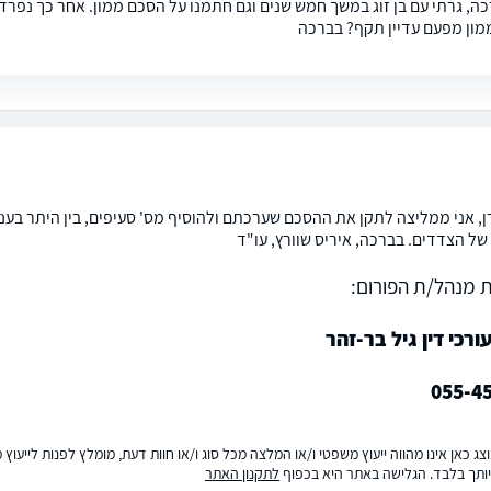
ה, גרתי עם בן זוג במשך חמש שנים וגם חתמנו על הסכם ממון. אחר כך נפרדו 
ון מפעם עדיין תקף? בברכה
ן, אני ממליצה לתקן את ההסכם שערכתם ולהוסיף מס' סעיפים, בין היתר בעני
ל הצדדים. בברכה, איריס שוורץ, עו"ד
 מנהל/ת הפורום:
רכי דין גיל בר-זהר
055-4
ג כאן אינו מהווה ייעוץ משפטי ו/או המלצה מכל סוג ו/או חוות דעת, מומלץ לפנות לייעו
ותך בלבד. הגלישה באתר היא בכפוף
לתקנון האתר