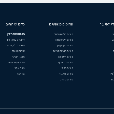
ין לפי עיר
פורומים משפטיים
כלים ושירותים
ב
פורום דיני משפחה
פרסום עורכי דין
ע
פורום דיני עבודה
דרושים עורכי דין
פורום מקרקעין
משרדים לעורכי דין
פורום הוצאה לפועל
אודות האתר
פורום תעבורה
תקנון האתר
פורום נזקי גוף
מדיניות הפרטיות
פורום פלילי
מפת אתר
ציון
פורום צרכנות
צור קשר
ווה
פורום מיסים