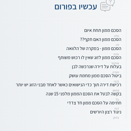
עכשיו בפורום
הסכם ממון תחת איום
גליה
הסכם ממון האם תקף??
ליז
הסכם ממון - במקרה של הלוואה
עינת
הסכם ממון לזוג שאין לו רכוש משותף
איתמר
בעלות על דירה שנרכשה לבן
יהודה
ביטול הסכם ממון מחמת עושק
בנצי
רכישת דירה תוך כדי הנישואים כאשר לאחד מבני הזוג יש יותר
anna
בקשה לבטל את הסכם הממון מלפני 15 שנה
בל
חתימה על הסכם ממון חד צדדי
דנה
ניגוד רצון היורשים
צדוק