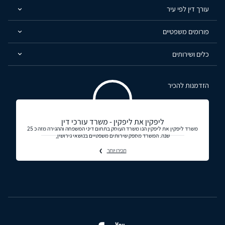
עורך דין לפי עיר
פורומים משפטיים
כלים ושירותים
הזדמנות להכיר
ליפקין את ליפקין - משרד עורכי דין
משרד ליפקין את ליפקין הנו משרד העוסק בתחום דיני המשפחה וההגירה מזה כ 25
שנה. המשרד מספק שירותים משפטיים בנושאי גירושין,
תכירו יותר