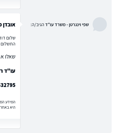
אובדן כ
שפי וינגרטן - משרד עו"ד
הגיב/ה:
שלום דוד
התשלום ש
שאלו את
עו"ד רו
532795
המידע המוצ
היא באחרי