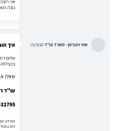
גובה השכר ענו 4400 האם נכון שהשכר אמור לרדת עם השנים ב
איך תוב
שפי וינגרטן - משרד עו"ד
הגיב/ה:
שלום דוד
בהצלחה
שאלו את
עו"ד רו
532795
המידע המוצ
היא באחרי