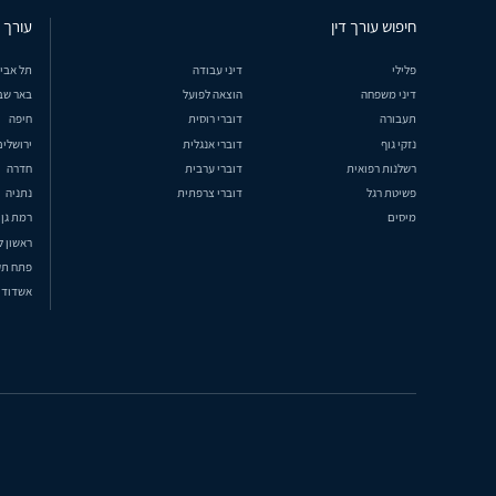
חיפוש עורך דין
עורך ד
פלילי
דיני עבודה
תל אבי
דיני משפחה
הוצאה לפועל
באר שב
תעבורה
דוברי רוסית
חיפה
נזקי גוף
דוברי אנגלית
ירושלים
רשלנות רפואית
דוברי ערבית
חדרה
פשיטת רגל
דוברי צרפתית
נתניה
מיסים
רמת גן
ראשון ל
פתח תק
אשדוד