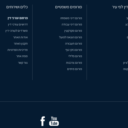
ין לפי עיר
פורומים משפטיים
כלים ושירותים
ב
פורום דיני משפחה
פרסום עורכי דין
ע
פורום דיני עבודה
דרושים עורכי דין
פורום מקרקעין
משרדים לעורכי דין
פורום הוצאה לפועל
אודות האתר
פורום תעבורה
תקנון האתר
פורום נזקי גוף
מדיניות הפרטיות
פורום פלילי
מפת אתר
ציון
פורום צרכנות
צור קשר
ווה
פורום מיסים