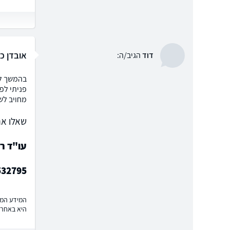
אובדן כ
דוד
הגיב/ה:
בהמשך לפ
פניתי לפ
מחויב לש
שאלו את
עו"ד רו
532795
המידע המוצ
היא באחרי