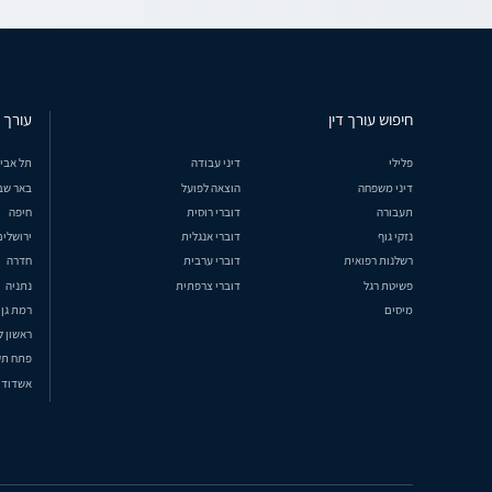
חיפוש עורך דין
עורך ד
פלילי
דיני עבודה
תל אבי
דיני משפחה
הוצאה לפועל
באר שב
תעבורה
דוברי רוסית
חיפה
נזקי גוף
דוברי אנגלית
ירושלים
רשלנות רפואית
דוברי ערבית
חדרה
פשיטת רגל
דוברי צרפתית
נתניה
מיסים
רמת גן
ראשון ל
פתח תק
אשדוד