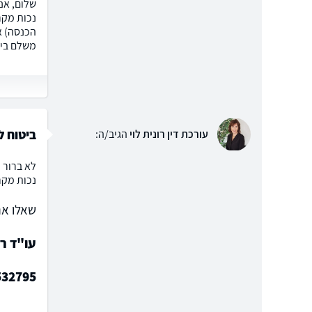
שלום, אנ
הכנסה) א
משלם ביט
ביטוח ל
עורכת דין רונית לוי
הגיב/ה:
לא ברור 
נכות מקר
שאלו את
עו"ד רו
532795