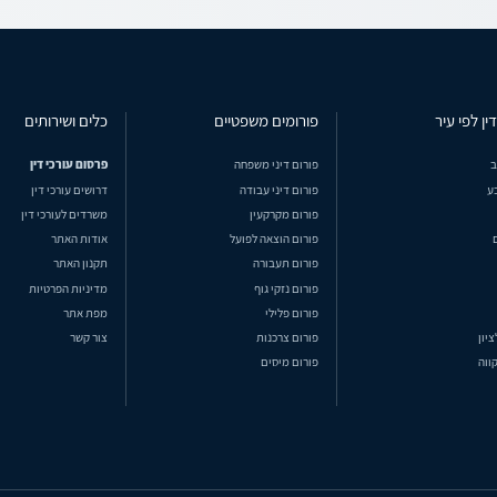
ין לפי עיר
פורומים משפטיים
כלים ושירותים
ב
פורום דיני משפחה
פרסום עורכי דין
ע
פורום דיני עבודה
דרושים עורכי דין
פורום מקרקעין
משרדים לעורכי דין
פורום הוצאה לפועל
אודות האתר
פורום תעבורה
תקנון האתר
פורום נזקי גוף
מדיניות הפרטיות
פורום פלילי
מפת אתר
ציון
פורום צרכנות
צור קשר
ווה
פורום מיסים