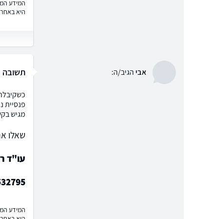
המידע המוצ
היא באחרי
תשובה
אבי
הגיב/ה:
כשקיבלתי
פנסיית נ
מגיש בקש
שאלו את
עו"ד רו
532795
המידע המוצ
היא באחרי