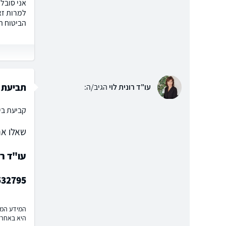
למרות זא
הביטוח ה
תביעת א
עו"ד רונית לוי
הגיב/ה:
קביעת ביט
שאלו את
עו"ד רו
532795
המידע המוצ
היא באחרי