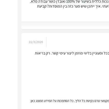
אני סובל מבעיה רפואית כרונית שהחמירה, וועדה רפואית של הביטוח הלאומי קבעה לי נכות כללית בשיעור של 100% ואובדן כושר עבודה מלא.
תי. איך ייתכן שיש פער כזה בין המוסדות? קביעת
22/3/2026
מעוניין בליווי מוזמן ליצור עימי קשר. רק בריאות
ץ מקצועי טרם נקיטת כל הליך. כל הסתמכות על המידע המוצג כאן