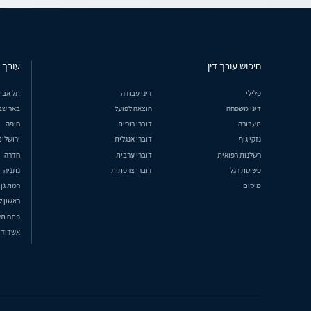
חיפוש עורך דין
עורך ד
פלילי
דיני עבודה
תל אבי
דיני משפחה
הוצאה לפועל
באר שב
תעבורה
דוברי רוסית
חיפה
נזקי גוף
דוברי אנגלית
ירושלים
רשלנות רפואית
דוברי ערבית
חדרה
פשיטת רגל
דוברי צרפתית
נתניה
מיסים
רמת גן
ראשון ל
פתח תק
אשדוד