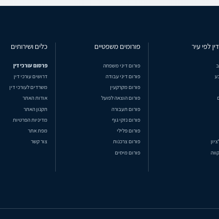
ין לפי עיר
פורומים משפטיים
כלים ושירותים
ב
פורום דיני משפחה
פרסום עורכי דין
ע
פורום דיני עבודה
דרושים עורכי דין
פורום מקרקעין
משרדים לעורכי דין
פורום הוצאה לפועל
אודות האתר
פורום תעבורה
תקנון האתר
פורום נזקי גוף
מדיניות הפרטיות
פורום פלילי
מפת אתר
ציון
פורום צרכנות
צור קשר
ווה
פורום מיסים