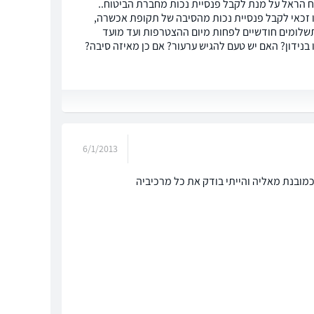
גשנו תביעת נכות לחברת הביטוח הראל על מנת לקבל פנסיית נכות מחברת הביטוח..
ינו זכאי לקבל פנסיית נכות מהסיבה של תקופת אכשרה,
ב נאמר מפני שנכותך עקב מחלה נגרמה לפני הצטרפותו לקרן וטרם הועברו 60 תשלומים חודשיים לפחות מיום ההצטרפות ועד מועד
בנידון? האם יש טעם להגיש ערעור? אם כן מאיזה סיבה?
6/1/2013
מובנת מאליה והייתי בודק את כל מרכיביה