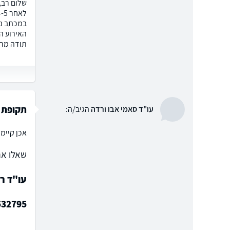
האירוע ה
תודה מר
תקופת 
עו"ד סאמי אבו ורדה
הגיב/ה:
אכן קיימ
שאלו את
עו"ד רו
532795