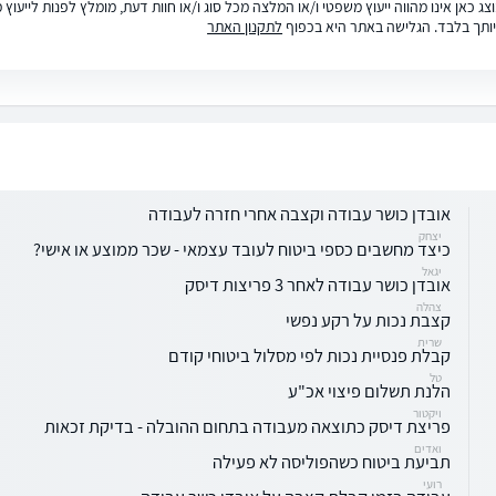
ג כאן אינו מהווה ייעוץ משפטי ו/או המלצה מכל סוג ו/או חוות דעת, מומלץ לפנות לייעו
ותך בלבד. הגלישה באתר היא בכפוף
לתקנון האתר
אובדן כושר עבודה וקצבה אחרי חזרה לעבודה
יצחק
כיצד מחשבים כספי ביטוח לעובד עצמאי - שכר ממוצע או אישי?
יגאל
אובדן כושר עבודה לאחר 3 פריצות דיסק
צהלה
קצבת נכות על רקע נפשי
שרית
קבלת פנסיית נכות לפי מסלול ביטוחי קודם
טל
הלנת תשלום פיצוי אכ"ע
ויקטור
פריצת דיסק כתוצאה מעבודה בתחום ההובלה - בדיקת זכאות
ואדים
תביעת ביטוח כשהפוליסה לא פעילה
רועי