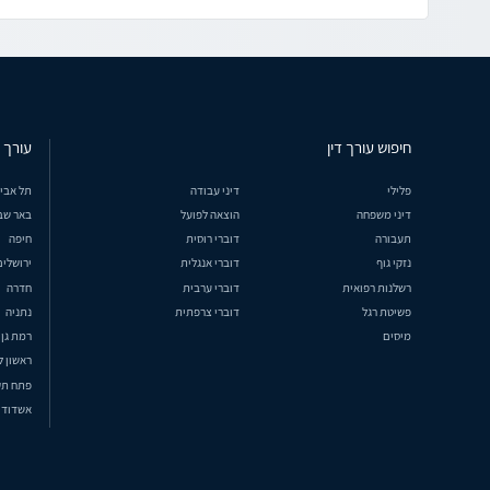
חיפוש עורך דין
עורך ד
פלילי
דיני עבודה
תל אבי
דיני משפחה
הוצאה לפועל
באר שב
תעבורה
דוברי רוסית
חיפה
נזקי גוף
דוברי אנגלית
ירושלים
רשלנות רפואית
דוברי ערבית
חדרה
פשיטת רגל
דוברי צרפתית
נתניה
מיסים
רמת גן
ראשון ל
פתח תק
אשדוד