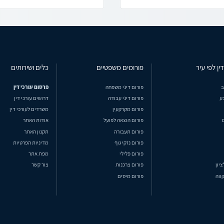
ין לפי עיר
פורומים משפטיים
כלים ושירותים
ב
פורום דיני משפחה
פרסום עורכי דין
ע
פורום דיני עבודה
דרושים עורכי דין
פורום מקרקעין
משרדים לעורכי דין
פורום הוצאה לפועל
אודות האתר
פורום תעבורה
תקנון האתר
פורום נזקי גוף
מדיניות הפרטיות
פורום פלילי
מפת אתר
ציון
פורום צרכנות
צור קשר
ווה
פורום מיסים