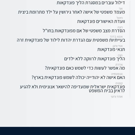
דילול עוברים במסגרת הליך פונדקאות
אור
מעמד משפטי של אישה לאחר גירושין על ילד מתרומת ביצית
רויטל
וועדת האישורים פונדקאות
רונה
הסדרת מצב משפטי של אם מפונדקאות בחו"ל
אמא בדרך
בעייתיות משפטית עם הגדרת יהדות לילוד של פונדקאית זרה
אודי ורונן
תנאי פונדקאות
מורן
הליך פונדקאות לרווקה ללא ילדים
אדרת
מה אפשר לעשות כדי לשמש כאם פונדקאית?
אנסטסייה
האם אישה לא יהודייה יכולה לשמש פונדקאית בארץ?
קסניה
פונדקאית ישראלית שמעדיפה להישאר אנונימית ולא להגיע
לראיון בבית המשפט
אוהד ורועי