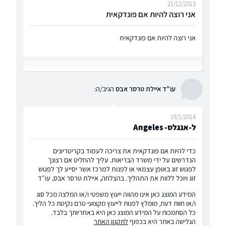
21/12/2013
אני רוצה להיות אם פונדקאית
אני רוצה להיות אם פונדקאית
עו"ד איילת טרסר אבס
הגיב/ה:
19/1/2014
ל-אנגלס- Angeles
כדי להיות אם פונדקאית את צריכה לעמוד בקריטריונים
הנדרשים על ידי משרד הבריאות. עליך להחליט אם רצונך
לפגוש זוג באופן עצמאי או לפנות למרכז אשר יסייע לך לפגוש
זוג ויוכל ללוות את התהליך. בהצלחה, איילת טרסר אבס, עו"ד
המידע המוצג כאן אינו מהווה ייעוץ משפטי ו/או המלצה מכל סוג
ו/או חוות דעת, מומלץ לפנות לייעוץ מקצועי טרם נקיטת כל הליך.
כל הסתמכות על המידע המוצג כאן היא באחריותך בלבד.
הגלישה באתר היא בכפוף
לתקנון האתר