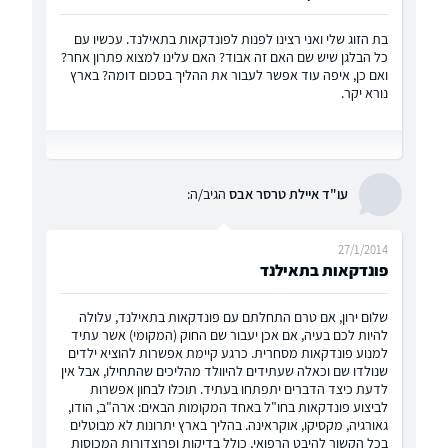
בת הזוג שלי ואני רצינו לפנות לפונדקאות בתאילנד. עכשיו עם
כל הבלגן שיש שם האם זה אבוד? האם עלינו למצוא פתרון אחר?
ואם כן, איפה עוד אפשר לעבור את ההליך בסכום דומה? בארץ
נורא יקר.
עו"ד איילת טרסר אבס
הגיב/ה:
27/1/2014
פונדקאות בתאילנד
שלום ירון, אם טרם התחלתם עם פונדקאות בתאילנד, עלולה
להיות לכם בעיה, אם אכן יעבור שם החוק (המקומי) אשר עתיד
למנוע פונדקאות מסחרית. כרגע קיימת אפשרות להוציא ילדים
שנולדו שם וכאלה שעתידים להיוולד מהליכים שהתחילו, אבל אין
לדעת כיצד הדברים יתפתחו בעתיד. תוכלו לבחון אפשרות
לביצוע פונדקאות בחו"ל באחד המקומות הבאים: ארה"ב, הודו,
גאורגיה, מקסיקו, אוקראינה. בהליך בארץ יתרונות לא מבוטלים
בכל הקשור להיבט הרפואי, כולל בדיקות ופרוצדורות המכוסות