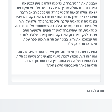
מבצעות את ההליך בחו"ל, על מנת לוודא כי ניתן לבצע את
שאת רוצה - זו שאלה שצריך להיוועץ ב ה עם עו"ד מקומי, וכמובן
יש את שאלת הביטוח הרפואי בחו"ל. אני בספק רב אם הדבר
אפשרי. קחי בחשבון שברוב המדינות תדרש הפונדקאית להצהיר
בקונסוליה הישראלית על כך שלא מדובר בילד שלה ועל ויתור
על זכויות וחובות בקשר עם הילד. ברגע שתחתמי על תצהיר כזה
כישראלית, הרי שיהיה ברור למשרד הפנים שלמעשה אתם
מנסים לעקוף את חוק הפונדקאות ויתכן ואתם עלולים למצוא
את עצמכם (את והזוג) בבעיה עם הרשויות כאן. פסח שמח,
איילת טרסר אבס, עו"ד
המידע המוצג כאן אינו מהווה ייעוץ משפטי ו/או המלצה מכל סוג
ו/או חוות דעת, מומלץ לפנות לייעוץ מקצועי טרם נקיטת כל הליך.
כל הסתמכות על המידע המוצג כאן היא באחריותך בלבד.
הגלישה באתר היא בכפוף
לתקנון האתר
חזרה לפורום