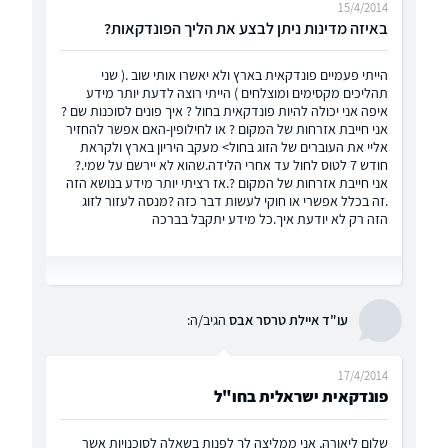
15/4/2014
באיזה מדינות ניתן לבצע את הליך הפונדקאות?
הייתי פעמיים פונדקאית בארץ ולא יאשרו אותי שוב .( שני
תהליכים מקסימים ומוצלחים ) הייתי רוצה לדעת יותר מידע
איפה אני יכולה להיות פונדקאית בחול ? איך פונים לסוכנות שם ?
אני חייבת אזרחות של המקום ? או לחילופין-האם אפשר להחזיר
אליי את העוברים של הזוג בחול> מעקב היריון בארץ ולקראת
חודש 7 לטוס לחול עד אחרי הלידה.שהוא לא יירשם על שמי.?
אני חייבת אזרחות של המקום ?.אז רציתי יותר מידע בנושא הזה
.זה בכלל אפשרי או חוקי לעשות דבר כזה ?מנסה לעזור לזוג
הזה רק לא יודעת איך.כל מידע יתקבל בברכה
עו"ד איילת טרסר אבס
הגיב/ה:
17/4/2014
פונדקאית ישראלית בחו"ל
שלום ליאורה, אני ממליצה לך לפנות בשאלה לסוכנויות אשר