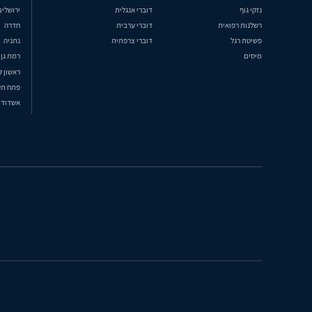
נזקי גוף
דוברי אנגלית
ירושלים
רשלנות רפואית
דוברי ערבית
חדרה
פשיטת רגל
דוברי צרפתית
נתניה
מיסים
רמת גן
ראשון ל
פתח תק
אשדוד