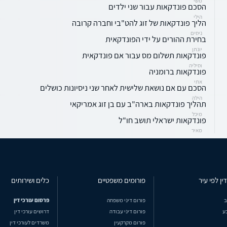
משי
הסכם פונדקאות עבור שני ילדים
הילי
הליך פונדקאות של זוג להט"בי וחברה קרובה
ניסים
בחירת ההורים על ידי הפונדקאית
יונתן
פונדקאות תשלום מס עבור אם פונדקאית
וסיליה
פונדקאות ברומניה
אתי
הסכם עם אם נושאת שלישית לאחר שני ניסיונות כושלים
הילה
תהליך פונדקאות בארה"ב עם בן זוג אמריקאי
מיכל
פונדקאות ישראלי תושב חו"ל
מאיר
ין לפי עיר
פורומים משפטיים
כלים ושירותים
ב
פורום דיני משפחה
פרסום עורכי דין
ע
פורום דיני עבודה
דרושים עורכי דין
פורום מקרקעין
משרדים לעורכי דין