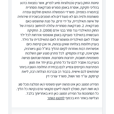
טיוטת החוק בעניין טכנולוגיות סיוע לפריון, אשר נמצאת כרגע
בהליכי חקיקה, אוסרת באופן מפורש פונדקאות מסחרית
(בתמורה כספית). משרדי הממשלה התאים חולקים עמדה
משותפת ולפיה הם לא מעודדים ולא תומכים בשכירת שירותיה
של אישה תאילנדית, על ידי זרים, על מנת שתשמש כאם
פונדקאית. 2. פונדקאות מסחרית עלולה להיחשב כהפרה של
החוק התאילנדי נגד סחר בבני אדם (2008). 3. החקיקה
העכשווית בתאילנד מעניקה באופן אוטומטי אזרחות לכל ילד
שנולד לאם תאילנדית ומשמורת לאם התאילנדית על הילד.
בעניין חלופות בעלויות שאינן גבוהות, אז אכן קיימות כיום
אפשרויות רבות ואחרות לקיום ההליך בחו"ל כגון; גיאורגיה,
אוקראינה, קנדה ומקסיקו. לכל פתרון מוצע ישנן השלכות
משפטיות חשובות, יתרונות וחסרונות. אשמח שנתאם פגישה
בעניין בה אסביר לכם על כל פתרון, נבחן יחד את מגוון
הפתרונות הקיימים ונסייע לכם בבחירת החלופה הטובה ביותר
שתתאים לכם אישית. בכבוד רב ובברכת הצלחה רבה, ליאת
קרסקס, עו"ד מור ושות', משרד עורכי דין
המידע המוצג כאן אינו מהווה ייעוץ משפטי ו/או המלצה מכל סוג
ו/או חוות דעת, מומלץ לפנות לייעוץ מקצועי טרם נקיטת כל הליך.
כל הסתמכות על המידע המוצג כאן היא באחריותך בלבד.
הגלישה באתר היא בכפוף
לתקנון האתר