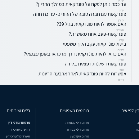
שלי חן
עד כמה ניתן לפקח על פונדקאית במהלך ההריון?
ירין
פונדקאות עם חברה טובה של ההורים- עריכת חוזה
מורן
האם אפשר להיות פונדקאית בגיל 39?
סמדר
פונדקאות-פעם אחת מאושרת?
עדי
ביטול פונדקאות עקב הליך משפטי
דריה
האם כדאי להיות פונדקאית דרך מרכז או באופן עצמאי?
אלין
פונדקאות רשלנות רפואית בלידה
אור
אפשרות להיות פונדקאית לאחר ארבעה הריונות
רינת
ין לפי עיר
פורומים משפטיים
כלים ושירותים
ב
פורום דיני משפחה
פרסום עורכי דין
ע
פורום דיני עבודה
דרושים עורכי דין
פורום מקרקעין
משרדים לעורכי דין