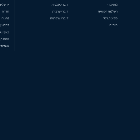
נזקי גוף
דוברי אנגלית
ירושלים
רשלנות רפואית
דוברי ערבית
חדרה
פשיטת רגל
דוברי צרפתית
נתניה
מיסים
רמת גן
ראשון ל
פתח תק
אשדוד