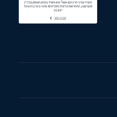
משרד עורכי הדין ינקו ושות' הוא משרד בוטיק העוסק בנדל"ן
ומקרקעין, התחדשות עירונית (תמ"א 38 ופינוי-בינוי) בדגש על
ייצוג בע
תכירו יותר