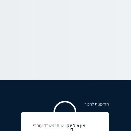
הזדמנות להכיר
און איל ינקו ושות' משרד עורכי
דין