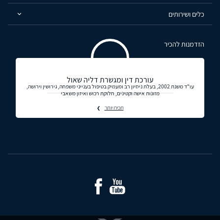
כלים ושירותים
הזדמנות להכיר
עורכת דין ומגשרת דליה שאול
עו"ד משנת 2002, בעלת ניסיון רב ומעמיק בטיפול בענייני משפחה, גירושין וירושה,
מזונות אישה וקטינים, חלוקת רכוש ואיזון משאבי
תכירו יותר