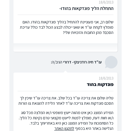
18/6/2013
התחלת הליך פונדקאות בהודו-
שלום רב, אני מעוניינת להתחיל בהליך פונדקאות בהודו. האם
מומלץ לקחת עו"ד או שאני יכולה לבצע הכול לבד כולל עריכת
הסכם? מהן החובות והזכויות שלי?
עו"ד חיה רודניצקי- דרורי
הגיב/ה:
18/6/2013
פונדקות בהוד
טליה שלום את צריכה עו"ד בכל שלב. את צריכה עו"ד שיכין לך
הסכם פונדקות ואת צריכה עו"ד לאחר הלידה להוצאת צו הורות
המידע המוצג כאן אינו מהווה ייעוץ משפטי ו/או המלצה מכל סוג
ו/או חוות דעת, מומלץ לפנות לייעוץ מקצועי טרם נקיטת כל הליך.
כל הסתמכות על המידע המוצג כאן היא באחריותך בלבד.
הגלישה באתר היא בכפוף
לתקנון האתר