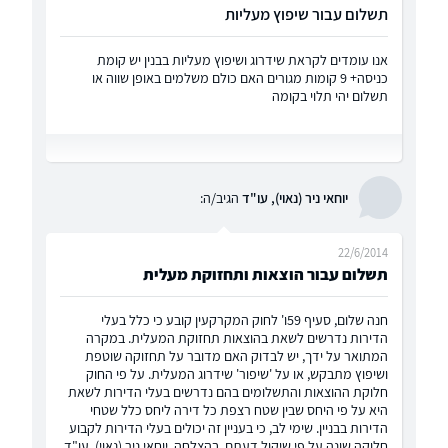
תשלום עבור שיפוץ מעליות
אנו עומדים לקראת שידרוג ושיפוץ מעליות בבנין יש קומת
כניסה+ 9 קומות מגורים האם כולם משלמים באופן שווה או
תשלום יהי תלוי בקומה
יוחאי ניר (נאוי), עו"ד
הגיב/ה:
22/6/2014
תשלום עבור הוצאות ותחזוקת מעלית
חנה שלום, סעיף 59ו' לחוק המקרקעין קובע כי כלל בעלי
הדירות נדרשים לשאת בהוצאות תחזוקת המעלית. במקרה
המתואר על ידך, יש לבדוק האם מדובר על תחזוקה שוטפת
ושיפוץ מתבקש, או על 'שיפור' שידרוג המעלית. על פי החוק
חלוקת ההוצאות והתשלומים בהם נדרשים בעלי הדירות לשאת
היא על פי היחס שבין שטח רצפת כל דירה ליחס כלל שטחי
הדירות בבניין. שימי לב, כי בעניין זה יכולים בעלי הדירות לקבוע
חלוקה שונה על פי שיקול דעתם. בהצלחה, יוחאי ניר (נאוי), עו"ד