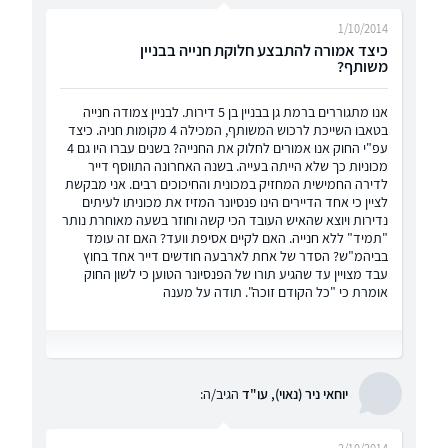
1/10/2014
כיצד אמורה להתבצע חלוקת חנייה בבניין
משותף?
אנו מתגוררים ברמת גן בבניין בן 5 דירות. לבניין צמודה חנייה
בטאבו השייכת לרכוש המשותף, המכילה 4 מקומות חניה. כיצד
עפ"י החוק אנו אמורים לחלוק את החנייה? בשנים עברו היו גם 4
מכוניות כך שלא הייתה בעייה. בשנה האחרונה התווסף דייר
לדירה החמישית המחזיק במכונית והחיכוכים רבים. אני מבקשת
לציין כי אחד הדיירים הינו פנסיונר המזיז את מכוניתו לעיתים
נדירות ויוצא שהאיש העובד הכי קשה וחוזר בשעה מאוחרת נותר
"תמיד" ללא חנייה. האם לקיים אסיפת וועד? האם זה עומד
בביהמ"ש? הסדר של אחת לארבעה חודשים דייר אחד בחוץ
עבד מצויין עד שהגיע תורו של הפנסיונר הטוען כי לשון החוק
אומרת כי "כל הקודם זוכה". תודה על מענה
יוחאי ניר (נאוי), עו"ד
הגיב/ה: