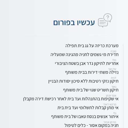
עכשיו בפורום
מערכת כריזה על גג בית תפילה
טובה
חדירת מי גשמים לחניה מהגינה שמעליה
מלי
אחריות לתיקון גדר אבן בשטח הציבורי
ערן שני
נזילה משתי דירות בבית משותף
דנית
תיקון נזקי רטיבות ללא סיכון יסודות הבניין
נאור
תיקון תשריט שגוי של בית משותף
אטר יונתן
אי שקיפות בהתנהלות ועד בית לאחר רכישת דירה מקבלן
נורמא דאוד
אי מתן קבלות לתשלומי ועד בית בית
גלי
איתור אנשים בנסח טאבו של בית משותף
בורמן אבנר
חניה במקום אסור - כלים לטיפול