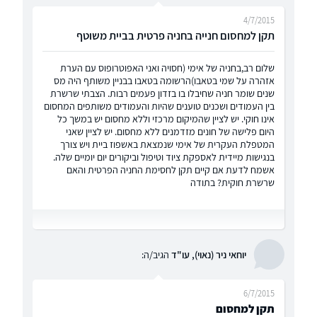
4/7/2015
תקן למחסום חנייה בחניה פרטית בביית משוטף
שלום רב,בחניה של אימי (חסויה ואני האפוטרופוס עם הערת
אזהרה על שמי בטאבו)הרשומה בטאבו בבניין משותף היה מס
שנים שומר חניה שחיבלו בו בזדון פעמים רבות. הצבתי שרשרת
בין העמודים ושכנים טוענים שהיות והעמודים משותפים המחסום
אינו חוקי. יש לציין שהמיקום מרכזי וללא מחסום יש במשך כל
היום פלישה של חונים מזדמנים ללא מחסום. יש לציין שאני
המטפלת העקרית של אימי שנמצאת באשפוז ביית ויש צורך
בנגישות מיידית לאספקת ציוד וטיפול וביקורים יום יומיים שלה.
אשמח לדעת אם קיים תקן לחסימת החניה הפרטית והאם
שרשרת חוקית? בתודה
יוחאי ניר (נאוי), עו"ד
הגיב/ה:
6/7/2015
תקן למחסום