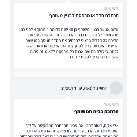
18/9/2015
הרחבת חדר או מרפסת בבניין משותף
שלום אני גר בבניין משותף בן 40 שנה בקומה 4 מתוך 4 לפני כ15
שנה ויותר כל הדיירים בבניין הרחיבו לחדר 4 ואני קניתי את
הדירה כ3 חדרים ברצוני להרחיב את החדר הנוסף כמו שאר
הדיירים האם אני צריך לפתףצות את השכנים או שאני רשאי
לבנות כי כולם בנו ואם אבנה רק מרפסת ללא גג זה פחות
אישורים וגם צריך לפצות ? תודה
יוחאי ניר (נאוי), עו"ד
הגיב/ה:
29/9/2015
הרחבה בבית המשותף
אלי שלום, חשוב להבין את פרטי ההרחבה המבוקשת על ידך.
האם מדובר על הרחבה דומה לזו שנעשתה או שמא הרחבה
מסוג אחר. עקרונית, חוק המקרקעין קובע כי בעל דירה שהרחיב