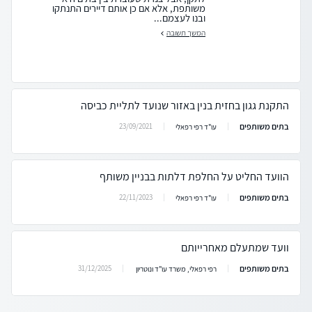
משותפת, אלא אם כן אותם דיירים התנתקו
ובנו לעצמם...
המשך תשובה
התקנת גגון בחזית בנין באזור שנועד לתליית כביסה
בתים משותפים
23/09/2021
עו"ד רפי רפאלי
הוועד החליט על החלפת דלתות בבניין משותף
בתים משותפים
22/11/2023
עו"ד רפי רפאלי
וועד שמתעלם מאחרייותם
בתים משותפים
31/12/2025
רפי רפאלי, משרד עו"ד ונוטריון