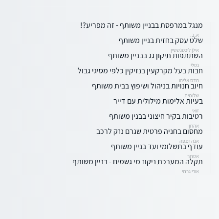
מנגל במרפסת בבניין משותף - זה מפריע?!
א.ב.
שלט עסק בחזית בניין משותף
אילן ליכטנשטיין
השתתפות תיקון גג בבניין משותף
נטלי
חבות בעל מקרקעין בנזיקין כלפי מסיגי גבול
הדס אליהו
חיוב חנויות בניהול ושיפוץ בבית משותף
שלומית
בעיות אלימות מילולית עם דייר
זואי
רטיבות בקיר חיצוני בבנין משותף
אהרון
מחסום בחניה פרטית שגרם נזק לרכב
אנה זצפה
עודף בתשלומי ועד בניין משותף
אסתר
תקלה המערכת ניקוז מי גשמים - בניין משותף
אורי גרתי