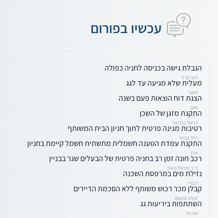
עכשיו בפורום
הגבלת גישה בכניסה לחניה כפולה
רועי חרזי
מעלית שלא מגיעה עד לגג
ליאור
הצגת דוח הוצאות פעם בשנה
חיים
התקנת מזגן של השכן
דניאל גבריאל
רטיבות מגינה פרטית לתוך חניון הבית המשותף
רחל פכטר
התקנת עמדת הטענה חשמלית מתשתית חשמל קיימת בחניון
אילן
רכב חונה זמן רב בחניה פרטית של הבעלים שגר בבניין
ד״ר מיכאל פארן
נזילת מים במרפסת השכנה
דבורי
קבלן מכר רכוש משותף ללא הסכמת הדיירים
david shor
השתתפות ביריעות גג
ישראל