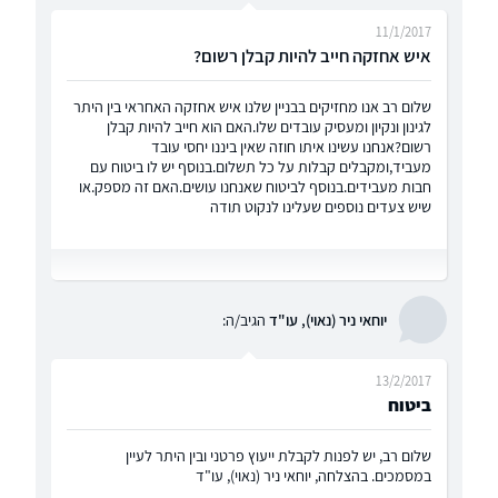
11/1/2017
איש אחזקה חייב להיות קבלן רשום?
שלום רב אנו מחזיקים בבניין שלנו איש אחזקה האחראי בין היתר
לגינון ונקיון ומעסיק עובדים שלו.האם הוא חייב להיות קבלן
רשום?אנחנו עשינו איתו חוזה שאין ביננו יחסי עובד
מעביד,ומקבלים קבלות על כל תשלום.בנוסף יש לו ביטוח עם
חבות מעבידים.בנוסף לביטוח שאנחנו עושים.האם זה מספק.או
שיש צעדים נוספים שעלינו לנקוט תודה
יוחאי ניר (נאוי), עו"ד
הגיב/ה:
13/2/2017
ביטוח
שלום רב, יש לפנות לקבלת ייעוץ פרטני ובין היתר לעיין
במסמכים. בהצלחה, יוחאי ניר (נאוי), עו"ד