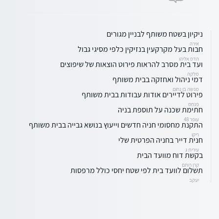
ניקיון בשטח משותף לבניין מגורים
אירה
חבות בעל מקרקעין בנזיקין כלפי מסיגי גבול
הדס אליהו
ועד בית מסרב להראות פירוט הוצאות של שיפוצים
מלקה
דמי ניהול ואחזקה בבית משותף
מנשה בן נחום
פירוט לדיירים אודות עבודות בבית משותף
פנחס
חתימת שכנה על תוספת בניה
עופר 48
התקנת מחסומי חניה חדשים וייעוץ בנושא גבייה בבית משותף
ריקו
חנית דייר בחניה הפרטית שלי
עירית ג
בקשת דוח מוועד הבית
קרן רותם
תשלום לוועד בית לפי שטח יחסי כולל מרפסות
יעקב