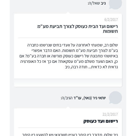
ניב
שאל/ה:
6/2/2017
רישום ועד הבית כעוסק לצורך תביעת מע"מ
תשומות
שלום רב, שמעתי לאחרונה על וועדי בתים שנרשמו כחברה
בע"מ לצורך תביעת מע"מ תשומות. האם הדבר אפשרי
באיזושהי מתכונת של רישום כעוסק מורשה או חברה בע"מ? אם
כן, האם הוועד משלם מע"מ עסקאות? אם כך אז כל האופרציה
נראית לא כדאית... תודה רבה, ניב
יוחאי ניר (נאוי), עו"ד
הגיב/ה:
21/2/2017
רישום ועד כעוסק
ניב שלום, מדובר בין היתר בעניין חשבונאי ויש להיוועץ בין היתר