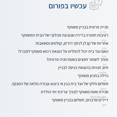
עכשיו בפורום
חנייה פרטית בבניין משותף
דדי רז
רטיבות חמורה בדירה שנובעת מהלובי של הבית המשותף
יונתן
אחריות של קבלן לנזקי דודים, קולטים ומשאבות
גלית
האם ועד בית יכול להחליט על הוצאת רכוש משותף למכרז?
מיכל
מותר לשמור חפצים בשטח חניה פרטית?
דוד
חיוב חנויות בהוצאת כניסה לבניין
שלומית
נזילה בחניון משותף
דני
תשלום חלקי של ועד בית בגין אי ביצוע עבודה מלאה של המנקה
דניאל
סגירת שטח משותף לצורך עריכת ימי הולדת
Yaish Bozaglo
דיירים סרבנים, תשלום בבניין משותף
חיים