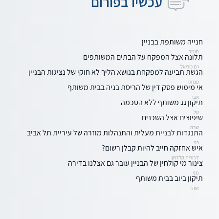
עכשיו בפורום
חנייה משותפת בבניין
תומר
תלונה אצל המפקח על הבתים המשותפים
רם כוריאל
הגשת תביעה למפקחת בנושא הליך לא חוקי של נציגות הבניין
פנחס
אי מימוש פסק דין של הריסת בניה בבית משותף
אבי
תיקון גג משותף ללא הסכמה
טל
שיפוצים אצל השכנים
שרה
התנגדות לבניית מעלית והתנהלות מוזרה של עיריית תל אביב
רני
איש אחזקה חייב להיות קבלן רשום?
דבורית קלדרון
צינור מי קולחין של הבניין עובר גם אצלנו בדירה
מני
תיקון ביוב בבית משותף
אוהד