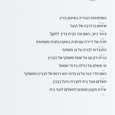
השתתפות העיריה בשיפוץ בניין
אביגיל
שימוש ברזרבה של הועד
אסתי
צינור ביוב, האם ועד הבית צריך לתקן?
מוטי
חניה של דיירת עם חניה בטאבו בחניה משותפת
ייהודית
התנגדות לבניה על גג משותף
עמוס
בניית דק עץ על שטח משותף של הבניין
ר.
מי משלם על נזילה בדודי שמש?
גיל
האם חדר בנוי על גג פרטי הוא רכוש של הבניין המשותף
יפית
תשלום וועד בית לחברת ניהול בבנין
אוהד
יצירת תקנון מוסכם לתשלום לועד בית
כוכי