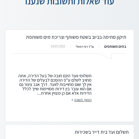
עוד שאלות ותשובות שנענו
תיקון סתימה בביוב בשטח משותף וצריכת מים משותפת
בתים משותפים
14/07/2021
עו"ד רפי רפאלי
תשלומי וועד הינם חובה של בעל הדירה, אתה
מחויב לשלם ע"פ ההסכם לבעלים של הדירה
אין לך שום מחוייבות לוועד. דרך אגב צינור גם
אם הוא עובר בין דירות מסויימות שייך לכלל
הדירות אלא אם כן מצויין אחרת...
המשך תשובה
תשלום ועד בית דייר בשכירות