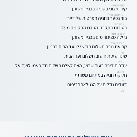
סוניה שופט
קיר חיצוני בקומה בבניין משותף
פנקינסקי אייל
בור נפער בחניה הפרטית של דייר
אביבה ר
רטיבות בתקרת מטבח מהקומה מעל
יורם צרפתי
נזילה מצינור מים בבניין משותף
מיכל ראובני
קביעת גובה תשלום חודשי לוועד הבית בבניין
yv
שינוי שיטת חישוב תשלום ועד הבית
עמרי
עוזבים דירה בעוד שבוע, האם לשלם תשלום חד פעמי לועד על
שאלה
חלוקת חנייה במתחם משותף
שי
דוודים נוזלים על הגג לאחר זיפות
שני