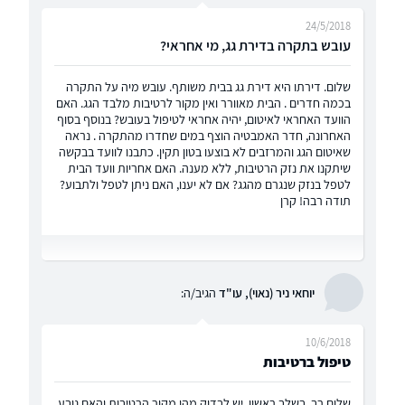
24/5/2018
עובש בתקרה בדירת גג, מי אחראי?
שלום. דירתו היא דירת גג בבית משותף. עובש מיה על התקרה
בכמה חדרים . הבית מאוורר ואין מקור לרטיבות מלבד הגג. האם
הוועד האחראי לאיטום, יהיה אחראי לטיפול בעובש? בנוסף בסוף
האחרונה, חדר האמבטיה הוצף במים שחדרו מהתקרה . נראה
שאיטום הגג והמרזבים לא בוצעו בטון תקין. כתבנו לוועד בבקשה
שיתקנו את נזק הרטיבות, ללא מענה. האם אחריות וועד הבית
לטפל בנזק שנגרם מהגג? אם לא יענו, האם ניתן לטפל ולתבוע?
תודה רבה! קרן
יוחאי ניר (נאוי), עו"ד
הגיב/ה:
10/6/2018
טיפול ברטיבות
שלום רב, בשלב ראשון, יש לבדוק מהו מקור הרטיבות והאם נובע