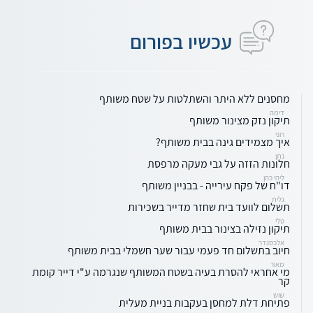
עכשיו בפורום
מחסנים ללא היתר והשתלטות על שטח משותף
דימה
תיקון נזק מצינור משותף
רוני
איך מצמידים גינה בבית משותף?
נתן
חלונות הזזה על גבי מעקה מרפסת
ליהי כהן
דו"ח של פקח עירייה - בבניין משותף
גלית
תשלום לוועד בית שחזר מדייר בשכירות
טלי
תיקון נזילה בצינור בבית משותף
אלכסנדר
חיוב בתשלום חד פעמי עבור שער חשמלי בבית משותף
מאור
מי אחראי להסרת בעיה בשטח המשותף שנגרמה ע"י דייר קומת
קר
שוש
פתיחת דלת למחסן בעקבות בניית מעלית