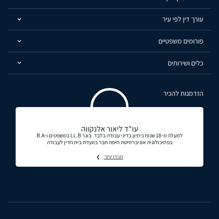
עורך דין לפי עיר
פורומים משפטיים
כלים ושירותים
הזדמנות להכיר
עו"ד ליאור אלנקווה
למעלה מ-18 שנות ניסיון בדיני עבודה בלבד. בוגר LL.B במשפטים ו-B.A
בפסיכולוגיה אוניברסיטת חיפה חבר בוועדת בית הדין לעבודה
תכירו יותר