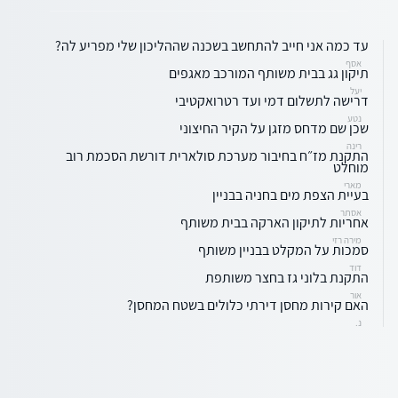
עד כמה אני חייב להתחשב בשכנה שההליכון שלי מפריע לה?
אסף
תיקון גג בבית משותף המורכב מאגפים
יעל
דרישה לתשלום דמי ועד רטרואקטיבי
נטע
שכן שם מדחס מזגן על הקיר החיצוני
רינה
התקנת מז״ח בחיבור מערכת סולארית דורשת הסכמת רוב
מוחלט
מארי
בעיית הצפת מים בחניה בבניין
אסתר
אחריות לתיקון הארקה בבית משותף
מירה רזי
סמכות על המקלט בבניין משותף
דוד
התקנת בלוני גז בחצר משותפת
אור
האם קירות מחסן דירתי כלולים בשטח המחסן?
נ.