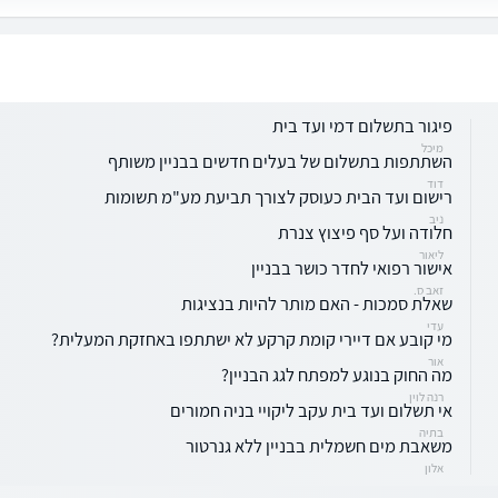
פיגור בתשלום דמי ועד בית
מיכל
השתתפות בתשלום של בעלים חדשים בבניין משותף
דוד
רישום ועד הבית כעוסק לצורך תביעת מע"מ תשומות
ניב
חלודה ועל סף פיצוץ צנרת
ליאור
אישור רפואי לחדר כושר בבניין
זאב ס.
שאלת סמכות - האם מותר להיות בנציגות
עדי
מי קובע אם דיירי קומת קרקע לא ישתתפו באחזקת המעלית?
אור
מה החוק בנוגע למפתח לגג הבניין?
רנה לוין
אי תשלום ועד בית עקב ליקויי בניה חמורים
בתיה
משאבת מים חשמלית בבניין ללא גנרטור
אלון