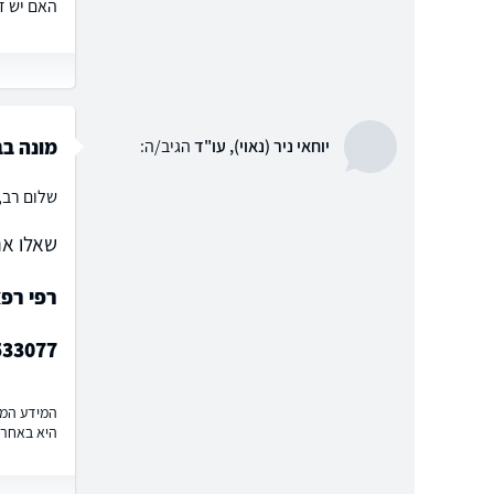
האם יש ד
מונה ב
יוחאי ניר (נאוי), עו"ד
הגיב/ה:
שלום רב, 
שאלו את
רפי רפא
533077
המידע המוצ
היא באחרי