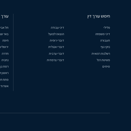
חיפוש עורך דין
עורך ד
פלילי
דיני עבודה
תל אבי
דיני משפחה
הוצאה לפועל
באר שב
תעבורה
דוברי רוסית
חיפה
נזקי גוף
דוברי אנגלית
ירושלים
רשלנות רפואית
דוברי ערבית
חדרה
פשיטת רגל
דוברי צרפתית
נתניה
מיסים
רמת גן
ראשון ל
פתח תק
אשדוד