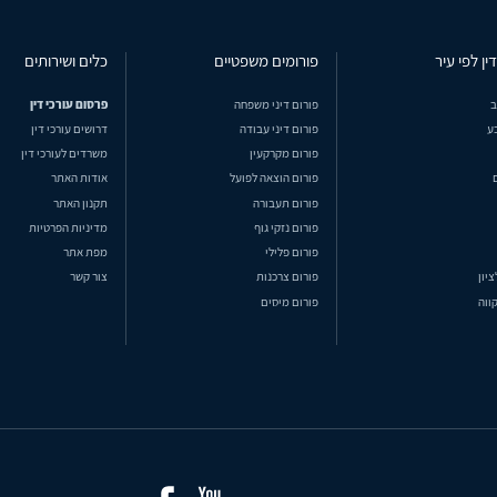
ין לפי עיר
פורומים משפטיים
כלים ושירותים
ב
פורום דיני משפחה
פרסום עורכי דין
ע
פורום דיני עבודה
דרושים עורכי דין
פורום מקרקעין
משרדים לעורכי דין
פורום הוצאה לפועל
אודות האתר
פורום תעבורה
תקנון האתר
פורום נזקי גוף
מדיניות הפרטיות
פורום פלילי
מפת אתר
ציון
פורום צרכנות
צור קשר
ווה
פורום מיסים