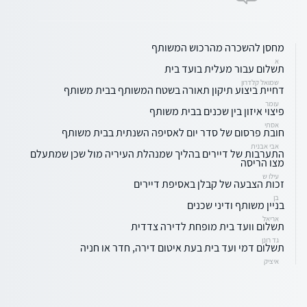
מחסן להשכרה מהרכוש המשותף
א
תשלום עבור מעלית בועד בית
שמואל קלדרון
דחיית ביצוע תיקון תאורה בשטח המשותף בבית משותף
עומר
פיצוי איזון בין שכנים בבית משותף
אסתי
חובת פרסום של סדר יום לאסיפה השנתית בבית משותף
אבי אבנית
התערבות של דיירים בהליך שמנהלת העיריה מול שכן שמתעלם
מצו הריסה
עילו ש
זכות הצבעה של קבלן באסיפת דיירים
בן
בניין משותף ודיני שכנים
אריאל
תשלום וועד בית מופחת לדירה צדדית
גד רונן
תשלום דמי ועד בית בעת איטום דירה, חדר או חניה
איציק