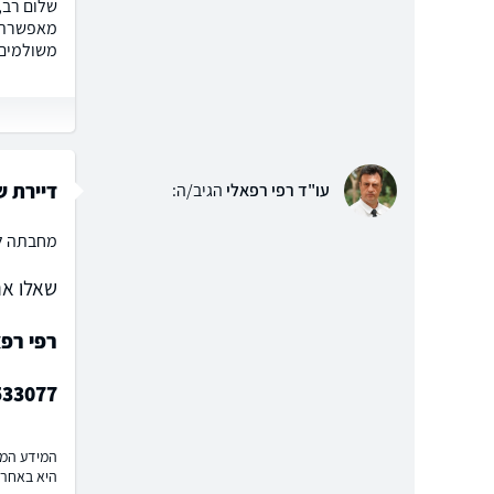
שלום רב,
מאפשרת ג
משולמים 
דיירת 
עו"ד רפי רפאלי
הגיב/ה:
מחבתה לא
שאלו את
רפי רפא
533077
המידע המוצ
היא באחרי