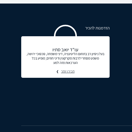
הזדמנות להכיר
עו"ד יואב סתיו
בעל ניסיון רב בתחום הליטיגציה, דיני משפחה, סכסוכי ירושה,
משפט מסחרי לרבות מקרקעין ודיני חוזים, מופיע בכל
הערכאות מזה למע
תכירו יותר