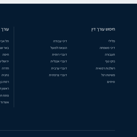
חיפוש עורך דין
עורך ד
פלילי
דיני עבודה
תל אבי
דיני משפחה
הוצאה לפועל
באר שב
תעבורה
דוברי רוסית
חיפה
נזקי גוף
דוברי אנגלית
ירושלים
רשלנות רפואית
דוברי ערבית
חדרה
פשיטת רגל
דוברי צרפתית
נתניה
מיסים
רמת גן
ראשון ל
פתח תק
אשדוד