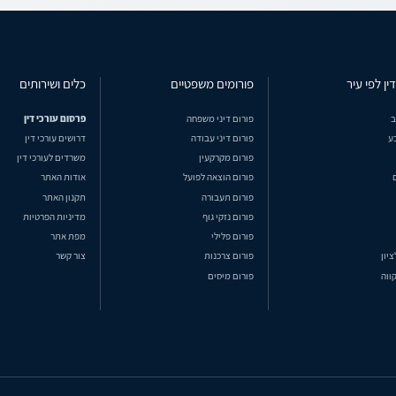
ין לפי עיר
פורומים משפטיים
כלים ושירותים
ב
פורום דיני משפחה
פרסום עורכי דין
ע
פורום דיני עבודה
דרושים עורכי דין
פורום מקרקעין
משרדים לעורכי דין
פורום הוצאה לפועל
אודות האתר
פורום תעבורה
תקנון האתר
פורום נזקי גוף
מדיניות הפרטיות
פורום פלילי
מפת אתר
ציון
פורום צרכנות
צור קשר
ווה
פורום מיסים