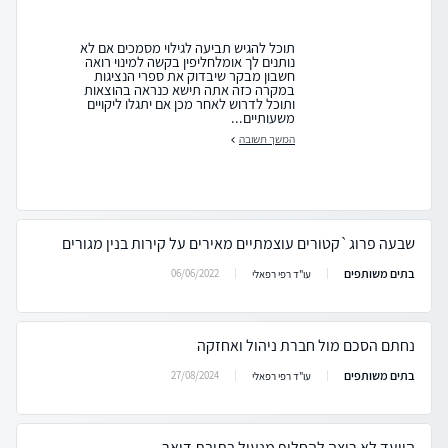
תוכל להגיש תביעה לגילוי מסמכים אם לא
נותנים לך אומלחליפין בקשה למינוי רואה
חשבון מבקר שיבדוק את ספרי הנציגות
במקרה כזה אתה תישא כנראה בהוצאות
ותוכל לדרוש לאחר מכן אם יתגלו ליקויים
משעותיים...
המשך תשובה
שבעה פרוג`קטורים עוצמתיים מאירים על קירות בנין מגורים
בתים משותפים
06/06/2022
עו"ד רפי רפאלי
נחתם הסכם מול חברת ניהול ואחזקה
בתים משותפים
27/08/2024
עו"ד רפי רפאלי
הוועד לא רוצה להחליף מנעול בתיבת דואר