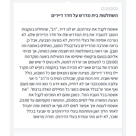
22/10/2023
השתלטות בית מדרש על חדר דיירים
אשמח לקבל את עזרתכם. יש לנו דייר, "רב", שהחליט בעקבות
המצב להעביר את בית המדרש שלו אל חדר הדיירים שלנו. לא
נערכה אסיפה של בעלי הדירות, לא בוצעה הצבעה, אבל כן
נראה שהרבה מהדיירים בעד(בגלל המצב, נאחזים באמונה וזה
מובן). אני רואה בהשתלטות הזו חוצפה שאין כמותה, אך פניתי
אליהם בנועם וביקשתי שיסיימו את הפעילות בשעה מוקדמת
(20:00) כי לפעמים אני יורדת למטה, ולא נעים לי שיש שם
חבורה של גברים שאני לא מכירה ועוד בתקופה כזו(יש לנו מקרר
יילו בחדר דיירים). מציינת שהם נמצאים שם כל השבוע, כולל
שישי ושבת. היה ויכוח ענקי, שבהלכו הטיח בי ה"רב" כי אני
עלובה ומסכנה(כי אני לא דתייה, והוא יודע כי הוא היה שם פעם)
ואף אמר ש"בגלל אנשים כמוני כל החיילים האלה נרצחו". "את
אשמה בכל הטבח הזה". כמובן שהם לא הסכימו לקבל את
הצעת הפשרה שלי לסיים ב20:00, התפשרו מקסימום על 23:00.
אשמח לעצות איך אפשר לשים לזה סוף או לפחות שזה יתנהל
לאחר הליך הוגן והחתמת בעלי הדירות(רוב מי שבעד בכלל
שוכר, לא ידוע מהי עמדת בעלי הדירות). תודה מראש!