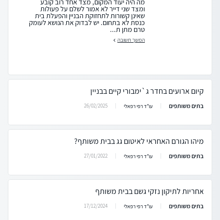
מה היה יעוד המקום, מצד אחד רוב קובע
ומצד שני דייר לא אמור לשלם על פעולות
שאינן קשורות לתחזוקת הבניין והפעלת בית
כנסת לא בתחום. יש לבדוק את הנושא לעומק
טרם מתן ת...
המשך תשובה
קיום ארועים בחדר ג`ימבורי קיים בבניין
בתים משותפים
26/02/2025
עו"ד רפי רפאלי
מיהו הגורם האחראי לאיטום גג בבית משותף?
בתים משותפים
27/01/2022
עו"ד רפי רפאלי
אחריות לתיקון נזקי גשם בבית משותף
בתים משותפים
17/12/2024
עו"ד רפי רפאלי