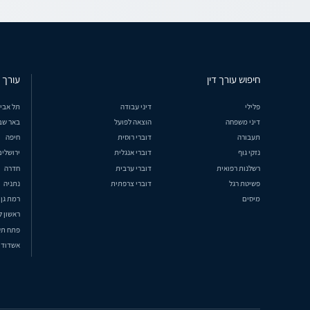
חיפוש עורך דין
עורך ד
פלילי
דיני עבודה
תל אבי
דיני משפחה
הוצאה לפועל
באר שב
תעבורה
דוברי רוסית
חיפה
נזקי גוף
דוברי אנגלית
ירושלים
רשלנות רפואית
דוברי ערבית
חדרה
פשיטת רגל
דוברי צרפתית
נתניה
מיסים
רמת גן
ראשון ל
פתח תק
אשדוד