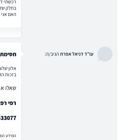
רכשתי די
האם אני 
חסימת כ
עו"ד דניאל אפרת
הגיב/ה:
אלון שלו
בזכות הק
שאלו את
רפי רפא
533077
המידע המוצ