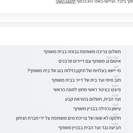
ותך בלבד. הגלישה באתר היא בכפוף
לתקנון האתר
תשלום צריכה משותפת גבוהה בבית משותף
נועה ברנר
איטום גג משותף עם דיירים סרבנים
זאב
מי יישא בעלויות של תיקון נזילות בגג של בית משותף?
דנה
חוב מיסי ועד בית של דייר בבית משותף
רותם
פיצוץ בצינור ראשי מחוץ למונה הראשי
זהבה
ועד הבית, תשלום בהוראת קבע
GUY
עישון נרגילה בבניין משותף
רינת
חלוקה לא שווה של צריכת מים משותפת על ידי חברת הגיחון
אולגה
תביעה נגד ועד הבית בבניין משותף