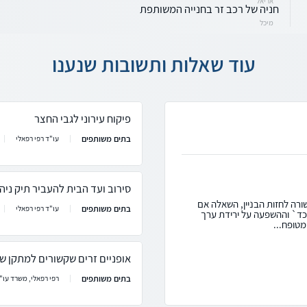
אריאל
חניה של רכב זר בחנייה המשותפת
מיכל
עוד שאלות ותשובות שנענו
פיקוח עירוני לגבי החצר
בתים משותפים
עו"ד רפי רפאלי
סירוב ועד הבית להעביר תיק ניהו
ורה לחזות הבניין, השאלה אם
בתים משותפים
עו"ד רפי רפאלי
 וכד` וההשפעה על ירידת ערך
 מטופח...
אופניים זרים שקשורים למתקן של
בתים משותפים
רפי רפאלי, משרד עו"ד