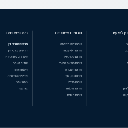
ין לפי עיר
פורומים משפטיים
כלים ושירותים
ב
פורום דיני משפחה
פרסום עורכי דין
ע
פורום דיני עבודה
דרושים עורכי דין
פורום מקרקעין
משרדים לעורכי דין
פורום הוצאה לפועל
אודות האתר
פורום תעבורה
תקנון האתר
פורום נזקי גוף
מדיניות הפרטיות
פורום פלילי
מפת אתר
ציון
פורום צרכנות
צור קשר
ווה
פורום מיסים