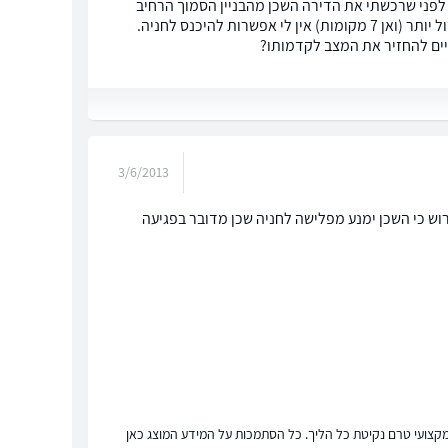
ם לפני שרכשתי את הדירה השכן מהבניין הסמוך הרחיב
בחלק שלו את הגינה מה שהקשה אליי עד כה להיכנס לחניה שלי ועתה שרכשתי רכב גדול יותר (ואן 7 מקומות) אין לי אפשרות להיכנס לחניה.
יים להחזיר את המצב לקדמותו?
3/6/2013
רוש כי השכן ימנע מפלישה לחניה שכן מדובר בפגיעה
ץ מקצועי טרם נקיטת כל הליך. כל הסתמכות על המידע המוצג כאן