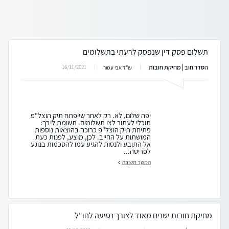
תשלום פסק דין שנפסק לרעתי בתשלומים
הסדר חוב | מחיקת חובות
16/11/2021
עו"ד אבי עמור
יפה שלום, לא. רק לאחר שייפתח תיק הוצל"פ
תוכלי לעתור לצו תשלומים. תשומת ליבך:
פתיחת תיק הוצל"פ כרוכה בהוצאות נוספות
המושתות על החייב. לכן, מוצע, לפנות כעת
אל התובע ולנסות להגיע עמו להסכמות בנוגע
לפריסה...
המשך תשובה
מחיקת חובות ישנים מאוד לצורך נסיעה לחו"ל