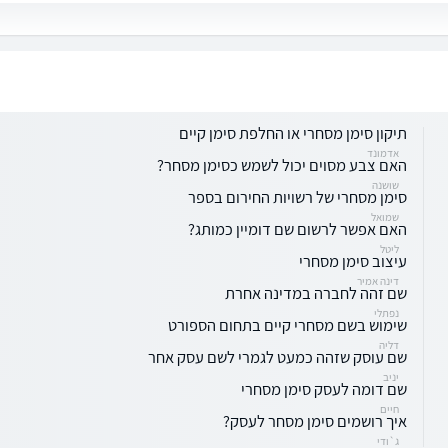
תיקון סימן מסחרי או החלפת סימן קיים
אדמונד
האם צבע מסוים יכול לשמש כסימן מסחר?
שושנה
סימן מסחרי של רשויות החירום בספר
שמואל
האם אפשר לרשום שם דומיין כמותג?
ליטל
עיצוב סימן מסחרי
דינה אמיר
שם זהה לחברה במדינה אחרת
נפתלי
שימוש בשם מסחרי קיים בתחום הספורט
דליה
שם עוסק שזהה כמעט לגמרי לשם עסק אחר
יניב
שם דומה לעסק סימן מסחרי
חיים
איך רושמים סימן מסחר לעסק?
ג`ודי