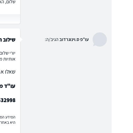
שלום, הא
שילוב ח
עו"פ ס.וינוגרדוב
הגיב/ה:
יורי שלו
אותיות מ
שאלו את
עו"ד מו
532998
המידע המוצ
היא באחרי