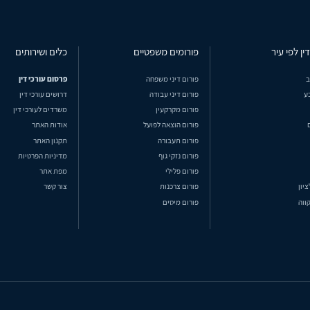
ין לפי עיר
פורומים משפטיים
כלים ושירותים
ב
פורום דיני משפחה
פרסום עורכי דין
ע
פורום דיני עבודה
דרושים עורכי דין
פורום מקרקעין
משרדים לעורכי דין
פורום הוצאה לפועל
אודות האתר
פורום תעבורה
תקנון האתר
פורום נזקי גוף
מדיניות הפרטיות
פורום פלילי
מפת אתר
ציון
פורום צרכנות
צור קשר
ווה
פורום מיסים