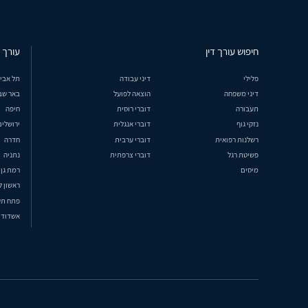
חיפוש עורך דין
עורך ד
פלילי
דיני עבודה
תל אבי
דיני משפחה
הוצאה לפועל
באר שב
תעבורה
דוברי רוסית
חיפה
נזקי גוף
דוברי אנגלית
ירושלים
רשלנות רפואית
דוברי ערבית
חדרה
פשיטת רגל
דוברי צרפתית
נתניה
מיסים
רמת גן
ראשון ל
פתח תק
אשדוד