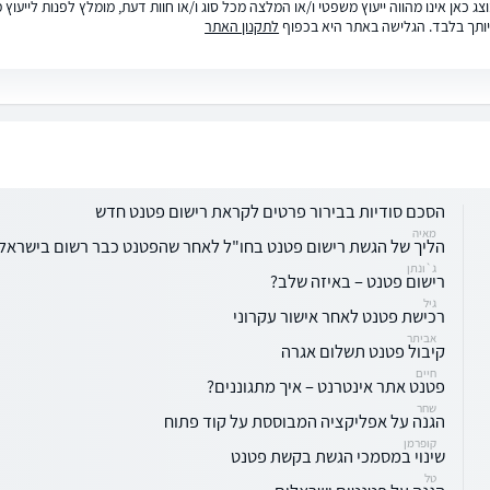
ג כאן אינו מהווה ייעוץ משפטי ו/או המלצה מכל סוג ו/או חוות דעת, מומלץ לפנות לייעו
ותך בלבד. הגלישה באתר היא בכפוף
לתקנון האתר
הסכם סודיות בבירור פרטים לקראת רישום פטנט חדש
מאיה
הליך של הגשת רישום פטנט בחו"ל לאחר שהפטנט כבר רשום בישראל
ג`ונתן
רישום פטנט – באיזה שלב?
גיל
רכישת פטנט לאחר אישור עקרוני
אביתר
קיבול פטנט תשלום אגרה
חיים
פטנט אתר אינטרנט – איך מתגוננים?
שחר
הגנה על אפליקציה המבוססת על קוד פתוח
קופרמן
שינוי במסמכי הגשת בקשת פטנט
טל