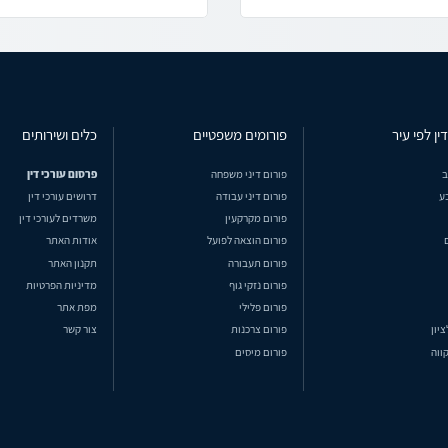
ין לפי עיר
פורומים משפטיים
כלים ושירותים
ב
פורום דיני משפחה
פרסום עורכי דין
ע
פורום דיני עבודה
דרושים עורכי דין
פורום מקרקעין
משרדים לעורכי דין
פורום הוצאה לפועל
אודות האתר
פורום תעבורה
תקנון האתר
פורום נזקי גוף
מדיניות הפרטיות
פורום פלילי
מפת אתר
ציון
פורום צרכנות
צור קשר
ווה
פורום מיסים