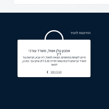
הזדמנות להכיר
אמנון גולן ושות', משרד עורכי
דין
מייצג לקוחות בתחומים: הוצאה לפועל, דיני צבא, תביעות נגד
משרד הביטחון לרבות נפגעי חרדה (P.T.S.Dׂ) ונזקי גוף. כמו כן,
למשר
תכירו יותר