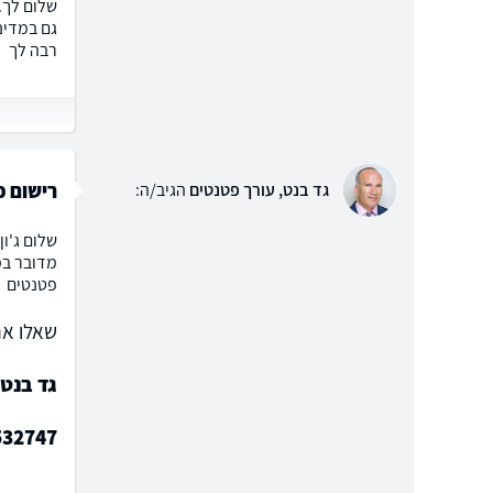
שלום לך.
גם במדינ
רבה לך
רישום פ
גד בנט, עורך פטנטים
הגיב/ה:
שלום ג'ו
מדובר במ
פטנטים
שאלו את
גד בנט,
532747