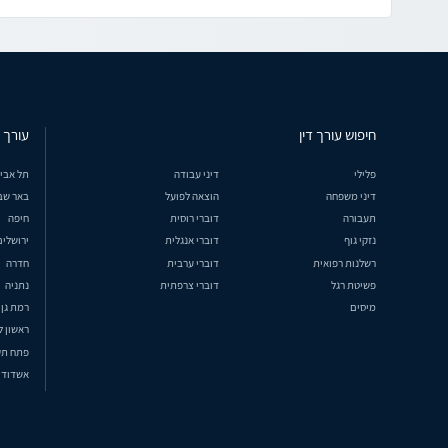
חיפוש עורך דין
עורך ד
פלילי
דיני עבודה
תל אבי
דיני משפחה
הוצאה לפועל
באר שב
תעבורה
דוברי רוסית
חיפה
נזקי גוף
דוברי אנגלית
ירושלים
רשלנות רפואית
דוברי ערבית
חדרה
פשיטת רגל
דוברי צרפתית
נתניה
מיסים
רמת גן
ראשון ל
פתח תק
אשדוד