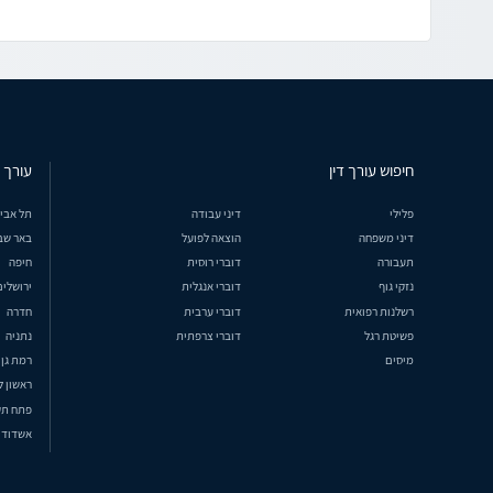
חיפוש עורך דין
עורך ד
פלילי
דיני עבודה
תל אבי
דיני משפחה
הוצאה לפועל
באר שב
תעבורה
דוברי רוסית
חיפה
נזקי גוף
דוברי אנגלית
ירושלים
רשלנות רפואית
דוברי ערבית
חדרה
פשיטת רגל
דוברי צרפתית
נתניה
מיסים
רמת גן
ראשון ל
פתח תק
אשדוד