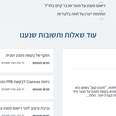
אלון
רישום פטנט על מוצר שכבר קיים בחו"ל
הנרי
החתמת ייצרן על חוזה בלעדיות
רוני
עוד שאלות ותשובות שנענו
תוקף של בקשת פטנט זמנית
פורום פטנטים
גד בנט, עורך פטנטים
ניסוח Claimes לבקשת PPA המוגשת בארה"ב
חלופה. "פטנט קטן" נשמע כמו
פורום פטנטים
גד בנט, עורך פטנטים
ם עממי לחלופה שנקראית Utility Model, שהיא בקשת פטנט על מוצר פיזי
 קצרה יותר. החלו...
גניבת עיצוב לפני רישום פטנט על
פורום פטנטים
גד בנט, עורך פטנטים