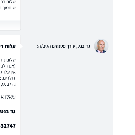
שיחסוך המ
עלות רי
גד בנט, עורך פטנטים
הגיב/ה:
שלום ניר
(אם רלבנ
אין עלות
דולרים. 
גדי בנט, 
שאלו את
גד בנט,
532747