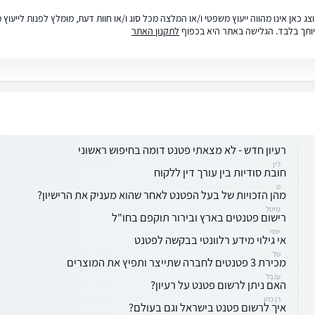
ג כאן אינו מהווה ייעוץ משפטי ו/או המלצה מכל סוג ו/או חוות דעת, מומלץ לפנות לייעו
ותך בלבד. הגלישה באתר היא בכפוף
לתקנון האתר
רעיון חדש - לא מצאתי פטנט דומה בחיפוש ראשוני
לין
חובת סודיות בין עורך דין ללקוח
ט
מהן הזכויות של בעל הפטנט לאחר שהוא מעניק את הרישיון?
מיטל
רישום פטנטים בארץ ובירור תוקפם בחו"ל
יוסי
אי גילוי מידע רלוונטי בבקשה לפטנט
טל
מכירת 3 פטנטים לחברה שתייצר ותפיץ את המוצרים
ענבל
האם ניתן לרשום פטנט על רעיון?
רן כהן
איך לרשום פטנט בישראל וגם בעולם?