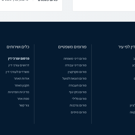
ין לפי עיר
פורומים משפטיים
כלים ושירותים
ב
פורום דיני משפחה
פרסום עורכי דין
ע
פורום דיני עבודה
דרושים עורכי דין
פורום מקרקעין
משרדים לעורכי דין
פורום הוצאה לפועל
אודות האתר
פורום תעבורה
תקנון האתר
פורום נזקי גוף
מדיניות הפרטיות
פורום פלילי
מפת אתר
ציון
פורום צרכנות
צור קשר
ווה
פורום מיסים