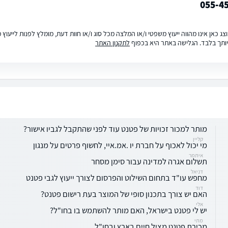
055-4
ג כאן אינו מהווה ייעוץ משפטי ו/או המלצה מכל סוג ו/או חוות דעת, מומלץ לפנות לייעו
ותך בלבד. הגלישה באתר היא בכפוף
לתקנון האתר
מותר למכור זכויות של פטנט עוד לפני שהתקבל לגביו אישור?
קליין
מי יכול לאכוף על חברת יו .אמ.איי, לחשוף פרטים על מנגון
איתמר
תשלום אגרה למדינה עבור סימן מסחר
דניאל
מחפש עו"ד בתחום השילוט והפרסום לצורך ייעוץ לגבי פטנט
דוד
האם יש צורך בתכנון סופי של המוצר בעת רישום פטנט?
אלי
יש לי פטנט בישראל, האם מותר להשתמש בו בחו"ל?
מתי
מכירת פטנט מציל חיים בארץ ובחו"ל