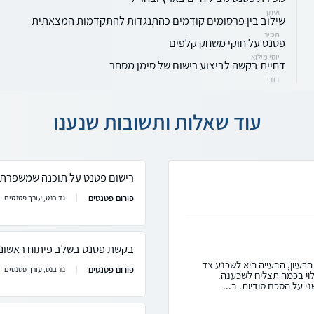
איתן
שילוב בין פרסומים קודמים כהתנגדות להתקדמות המצאתית
תמיר
פטנט על חוקי משחק קלפים
יוסי מילוא
דחיית בקשה לביצוע רישום של סימן מסחר
דודי
עוד שאלות ותשובות שנענו
רישום פטנט על תוכנה שמשפרת ביצ
פורום פטנטים
גד בנט, עורך פטנטים
בקשת פטנט בשלב פיתוח ראשוני
הרעיון, הבעייה היא לשכנע צד
פורום פטנטים
גד בנט, עורך פטנטים
לוי בכמה תצליח לשכענה.
 על הסכם סודיות. ב...