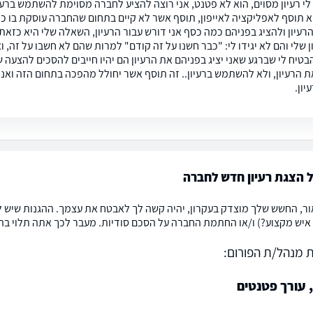
 לי רעיון מסוים, הוא לא פטנט, אני רוצה להציע לחברה מסוימת להשתמש ברעי
א תוסף לאפליקציה לאייפון, תוסף אשר לא קיים בתחום שהחברה עוסקת בו כיום
רעיון ולהציג בפניהם כמה כסף אני דורש עבור הרעיון, השאלה שלי היא כזאת
 שלי והם לא יגידו לי: "כבר חשנו על זה קודם" למרות שהם לא חשבו על זה, וא
הבטיח לי שברגע שאני יציג בפניהם את הרעיון הם יהיו חייבים להסכים להצעה
ת הרעיון, ולא להשתמש ברעיון.. זה תוסף אשר יחולל מהפכה בתחום הזה ואני 
יון.
 הצגת רעיון חדש לחברה
ור, החשש שלך מוצדק בעקרון, יהיה קשה לך לאבטח את עצמך. ההגנות שיש 
איש מקצוע?) ו/או החתמת החברה על הסכם סודיות. מעבר לכך אתה תלוי בהגינ
 מנהל/ת הפורום:
 עורך פטנטים