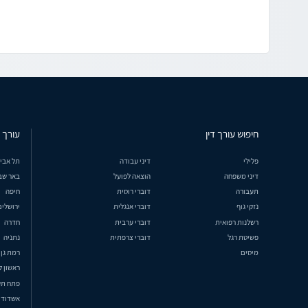
חיפוש עורך דין
עורך ד
פלילי
דיני עבודה
תל אבי
דיני משפחה
הוצאה לפועל
באר שב
תעבורה
דוברי רוסית
חיפה
נזקי גוף
דוברי אנגלית
ירושלים
רשלנות רפואית
דוברי ערבית
חדרה
פשיטת רגל
דוברי צרפתית
נתניה
מיסים
רמת גן
ראשון ל
פתח תק
אשדוד