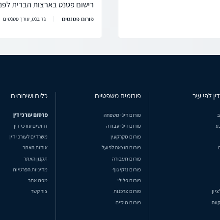
רישום פטנט בארצות הברית לפני
פורום פטנטים
גד בנט, עורך פטנטים
ין לפי עיר
פורומים משפטיים
כלים ושירותים
ב
פורום דיני משפחה
פרסום עורכי דין
ע
פורום דיני עבודה
דרושים עורכי דין
פורום מקרקעין
משרדים לעורכי דין
פורום הוצאה לפועל
אודות האתר
פורום תעבורה
תקנון האתר
פורום נזקי גוף
מדיניות הפרטיות
פורום פלילי
מפת אתר
ציון
פורום צרכנות
צור קשר
ווה
פורום מיסים