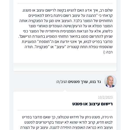
שלום רב, איך אדע האם להגיש בקשה לרישום עיצוב או פטנט.
קראתי כי "ההגנה על עיצוב רשום ניתנת ביחס למאפיינים
החזותיים של המוצר בלבד. העיצוב אינו מגן על הפונקציה אותה
המוצר ממלא או על הרעיון/שיטה העומדים מאחורי מוצר
כלשהו, אלא על הנראות הספציפית והייחודית של המוצר כפי
שניתן להתרשם ממנו בתיאור החזותי המופיע בתעודת הרישום".
מדובר בפריט לבוש, אך אינני יודעת אם ה"תוספת" המעניינת
שהוספתי נופלת תחת קטגוריה "עיצוב" או "פונקציה". תודה
רבה :)
גד בנט, עורך פטנטים
הגיב/ה:
10/2/2023
רישום עיצוב או פטנט
הי נירה, פטנט ניתן על חידוש טכנולוגי, כך שאם מדובר בפריט
לבוש חדש, קרוב לודאי שהוא לא יעמוד בקריטריונים לפטנט
ועיצוב היא כנראה האופציה היחידה להגנה. עיצוב יגן על הצורה