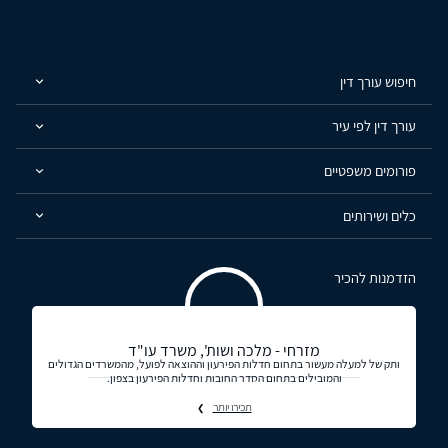
חיפוש עורך דין
עורך דין לפי עיר
פורומים משפטיים
כלים ושירותים
הזדמנות להכיר
מזרחי - מלכה ושות', משרד עו"ד
ותק של למעלה מעשור בתחום חדלות הפירעון וההוצאה לפועל, מהמשרדים הגדולים
והמובילים בתחום הסדר החובות וחדלות הפירעון בצפון.
תכירו יותר