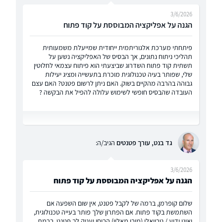
3/6/2026
הגנה על אפליקציה המבוססת על קוד פתוח
פיתחתי מערכת אלגוריתמית ייחודית שמייעלת משמעותית
תהליכי ניתוח נתונים, אך הבסיס של האפליקציה נשען על
תשתית קוד פתוח השדרוג שביצעתי הוא פיתוח עצמאי לחלוטין
שלי, שפותר בעיה טכנולוגית מוכרת בתעשייה ומציג יעילות
גבוהה בהרבה מהקיים בשוק. האם ניתן לרשום פטנט? האם עצם
העובדה שהבסיס חופשי לשימוש עלולה להפיל את הבקשה ?
גד בנט, עורך פטנטים
הגיב/ה:
3/6/2026
הגנה על אפליקציה המבוססת על קוד פתוח
שלום קופרמן, ברמה של לקבל פטנט, אין שום השפעה אם
השתמשת בקוד פתוח. אם הפתרון שלך פותר בעייה טכנולוגית,
ואינו ידוע / טרייאלי (מובן מאליו) הבוחן יעניק לך פטנט. ברמת