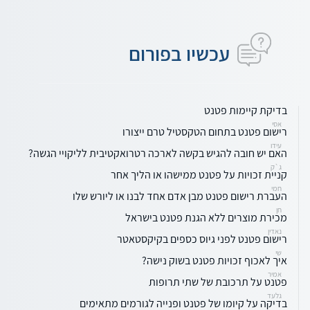
עכשיו בפורום
בדיקת קיימות פטנט
אסי
רישום פטנט בתחום הטקסטיל טרם ייצורו
עידו
האם יש חובה להגיש בקשה לארכה רטרואקטיבית לליקויי הגשה?
ג`ק
קניית זכויות על פטנט ממישהו או הליך אחר
חמי
העברת רישום פטנט מבן אדם אחד לבנו או ליורש שלו
חן
מכירת מוצרים ללא הגנת פטנט בישראל
נאדין
רישום פטנט לפני גיוס כספים בקיקסטאטר
שי
איך לאכוף זכויות פטנט בשוק נישה?
אמיר
פטנט על תרכובת של שתי תרופות
גלעד
בדיקה על קיומו של פטנט ופנייה לגורמים מתאימים