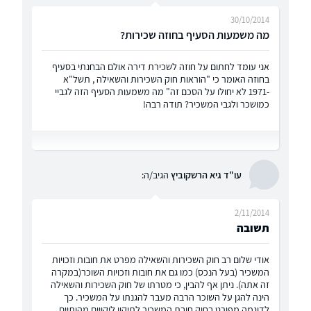
30/10/2014
מה משמעות הסעיף בחוזה שכירות?
אני עומד לחתום על חוזה לשכירת דירה אולם הבחנתי בסעיף
בחוזה האומר כי "הוראות חוק השכירות והשאילה , תשל"א
-1971 לא יחולו על הסכם זה" מה משמעות הסעיף הזה לגביי
כמושכר ולגבי המשכיר? תודה רבה!
עו"ד גיא הרשקוביץ
הגיב/ה:
2/11/2014
תשובה
אודי שלום רב חוק השכירות והשאילה מפרט את חובות וזכויות
המשכיר (בעל הנכס) כמו גם את חובות וזכויות השוכר(במקרה
זה אתה). ניתן אף להבין, כי מטרתו של חוק השכירות והשאילה
הינה להגן על השוכר הרבה מעבר להגנתו על המשכיר. כך
לדוגמה מפורט בחוק חובת המשכיר לתיקון ליקויים מהותיים