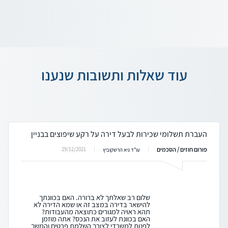
עוד שאלות ותשובות שנענו
העברת תשלומי שכירות לבעל דירה על רקע שיפוצים בבניין
פורום חוזים / הסכמים
29/12/2021
עו"ד גיא הרשקוביץ
שלום רב שאלתך לא ברורה. האם בכוונתך
להישאר בדירה במצב זה או שמא הדירה לא
תהא ראויה למגורים כתוצאה מהעבודות?
האם בכוונת לעזוב את הנכס? אתה מוזמן
לפנות למשרדי לצורך השלמת פרטים והמשך