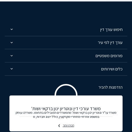
חיפוש עורך דין
עורך דין לפי עיר
פורומים משפטיים
כלים ושירותים
הזדמנות להכיר
משרד עורכי דין ונוטריון ינון ברקאי ושות'
משרד עו"ד ונוטריון ינון ברקאי ושות' מהמשרדים המובילים בתחומו. משרדנו עוסק
במשפט אזרחי-מסחרי-מקרקעין, כולל ייצוג חברות, מ
תכירו יותר